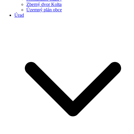
Zberný dvor Kolta
Územný plán obce
Úrad