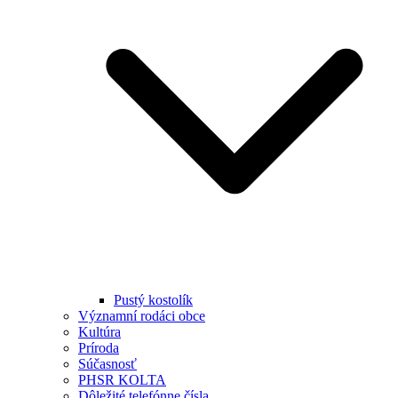
Pustý kostolík
Významní rodáci obce
Kultúra
Príroda
Súčasnosť
PHSR KOLTA
Dôležité telefónne čísla