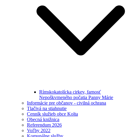
Rímskokatolícka cirkev, farnosť
Nepoškvrneného počatia Panny Márie
Informácie pre občanov - civilná ochrana
Tlačivá na stiahnutie
Cenník služieb obce Kolta
Obecná knižnica
Referendum 2026
Voľby 2022
Komunálne služby