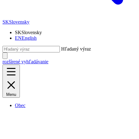
SK
Slovensky
SK
Slovensky
EN
English
Hľadaný výraz
rozšírené vyhľadávanie
Menu
Obec