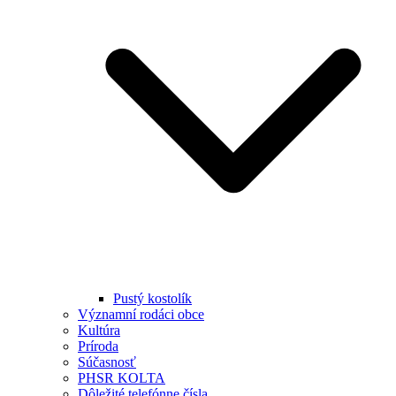
Pustý kostolík
Významní rodáci obce
Kultúra
Príroda
Súčasnosť
PHSR KOLTA
Dôležité telefónne čísla