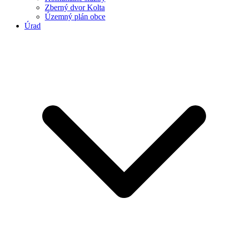
Zberný dvor Kolta
Územný plán obce
Úrad