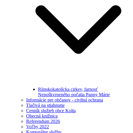
Rímskokatolícka cirkev, farnosť
Nepoškvrneného počatia Panny Márie
Informácie pre občanov - civilná ochrana
Tlačivá na stiahnutie
Cenník služieb obce Kolta
Obecná knižnica
Referendum 2026
Voľby 2022
Komunálne služby