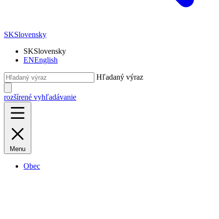
SK
Slovensky
SK
Slovensky
EN
English
Hľadaný výraz
rozšírené vyhľadávanie
Menu
Obec