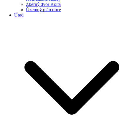
Zberný dvor Kolta
Územný plán obce
Úrad