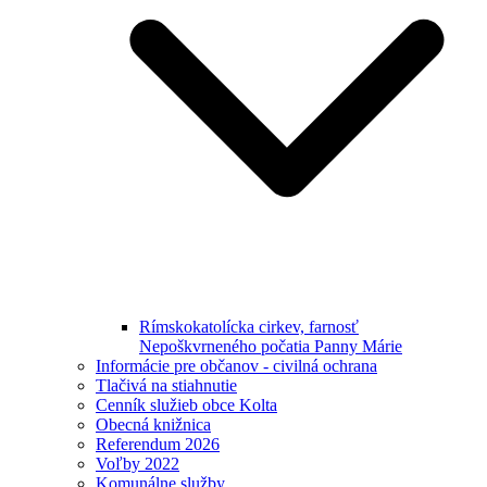
Rímskokatolícka cirkev, farnosť
Nepoškvrneného počatia Panny Márie
Informácie pre občanov - civilná ochrana
Tlačivá na stiahnutie
Cenník služieb obce Kolta
Obecná knižnica
Referendum 2026
Voľby 2022
Komunálne služby