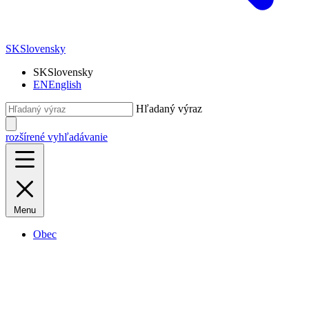
SK
Slovensky
SK
Slovensky
EN
English
Hľadaný výraz
rozšírené vyhľadávanie
Menu
Obec