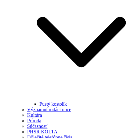
Pustý kostolík
Významní rodáci obce
Kultúra
Príroda
Súčasnosť
PHSR KOLTA
Dôležité telefónne čísla