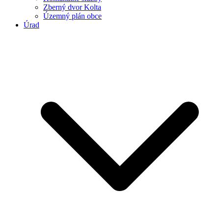
Zberný dvor Kolta
Územný plán obce
Úrad