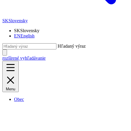
SK
Slovensky
SK
Slovensky
EN
English
Hľadaný výraz
rozšírené vyhľadávanie
Menu
Obec