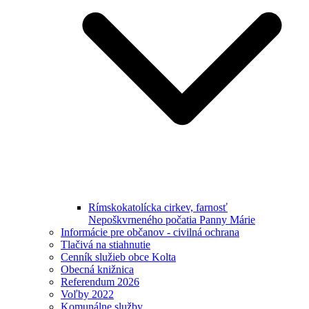
Rímskokatolícka cirkev, farnosť
Nepoškvrneného počatia Panny Márie
Informácie pre občanov - civilná ochrana
Tlačivá na stiahnutie
Cenník služieb obce Kolta
Obecná knižnica
Referendum 2026
Voľby 2022
Komunálne služby