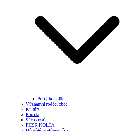
Pustý kostolík
Významní rodáci obce
Kultúra
Príroda
Súčasnosť
PHSR KOLTA
Dôležité telefónne čísla