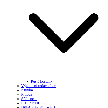
Pustý kostolík
Významní rodáci obce
Kultúra
Príroda
Súčasnosť
PHSR KOLTA
Dôležité telefónne čísla