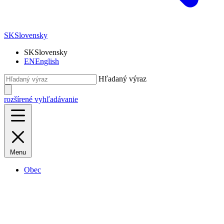
SK
Slovensky
SK
Slovensky
EN
English
Hľadaný výraz
rozšírené vyhľadávanie
Menu
Obec