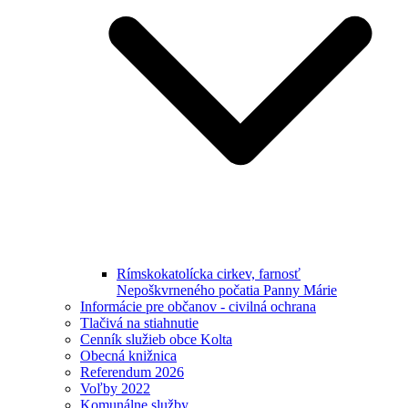
Rímskokatolícka cirkev, farnosť
Nepoškvrneného počatia Panny Márie
Informácie pre občanov - civilná ochrana
Tlačivá na stiahnutie
Cenník služieb obce Kolta
Obecná knižnica
Referendum 2026
Voľby 2022
Komunálne služby