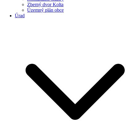
Zberný dvor Kolta
Územný plán obce
Úrad