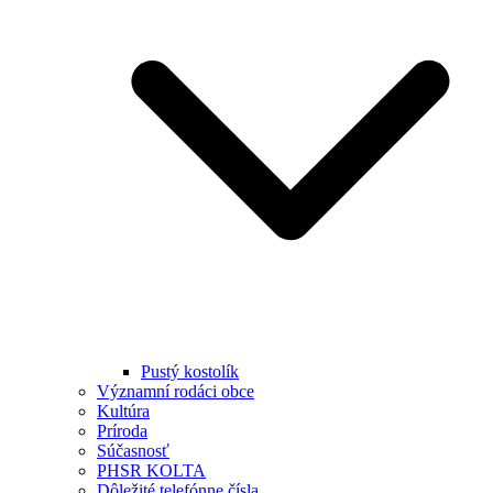
Pustý kostolík
Významní rodáci obce
Kultúra
Príroda
Súčasnosť
PHSR KOLTA
Dôležité telefónne čísla