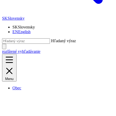
SK
Slovensky
SK
Slovensky
EN
English
Hľadaný výraz
rozšírené vyhľadávanie
Menu
Obec