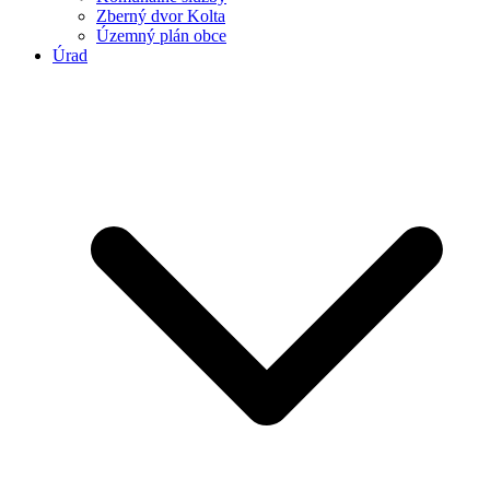
Zberný dvor Kolta
Územný plán obce
Úrad