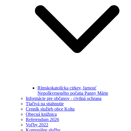
Rímskokatolícka cirkev, farnosť
Nepoškvrneného počatia Panny Márie
Informácie pre občanov - civilná ochrana
Tlačivá na stiahnutie
Cenník služieb obce Kolta
Obecná knižnica
Referendum 2026
Voľby 2022
Komunálne služby