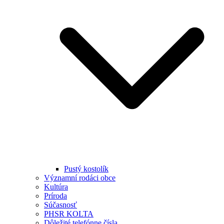
Pustý kostolík
Významní rodáci obce
Kultúra
Príroda
Súčasnosť
PHSR KOLTA
Dôležité telefónne čísla