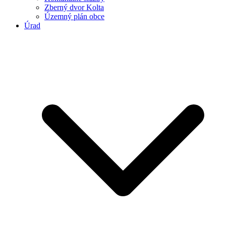
Zberný dvor Kolta
Územný plán obce
Úrad