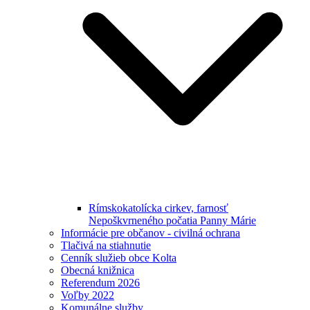
Rímskokatolícka cirkev, farnosť
Nepoškvrneného počatia Panny Márie
Informácie pre občanov - civilná ochrana
Tlačivá na stiahnutie
Cenník služieb obce Kolta
Obecná knižnica
Referendum 2026
Voľby 2022
Komunálne služby