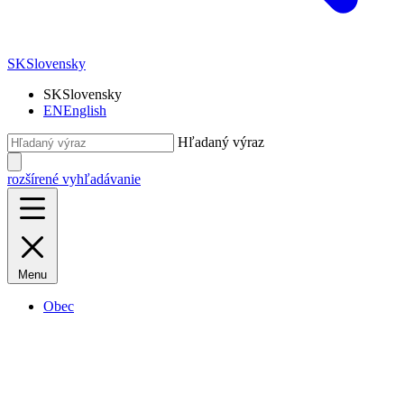
SK
Slovensky
SK
Slovensky
EN
English
Hľadaný výraz
rozšírené vyhľadávanie
Menu
Obec