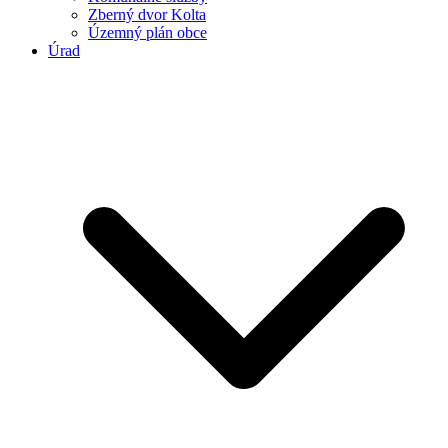
Zberný dvor Kolta
Územný plán obce
Úrad