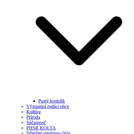
Pustý kostolík
Významní rodáci obce
Kultúra
Príroda
Súčasnosť
PHSR KOLTA
Dôležité telefónne čísla