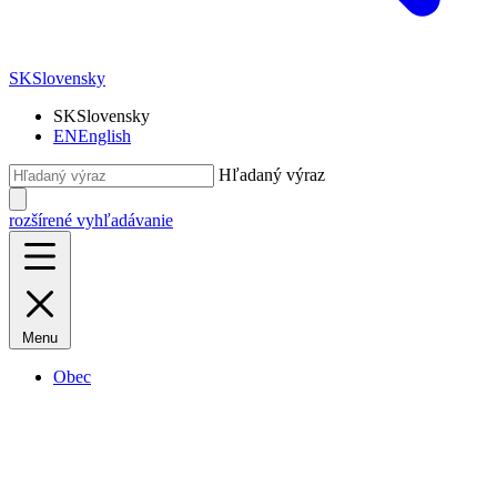
SK
Slovensky
SK
Slovensky
EN
English
Hľadaný výraz
rozšírené vyhľadávanie
Menu
Obec