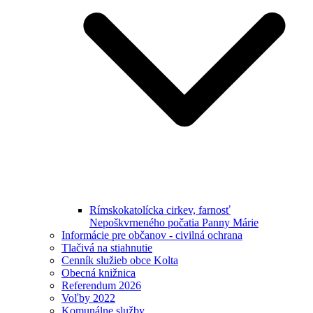
Rímskokatolícka cirkev, farnosť
Nepoškvrneného počatia Panny Márie
Informácie pre občanov - civilná ochrana
Tlačivá na stiahnutie
Cenník služieb obce Kolta
Obecná knižnica
Referendum 2026
Voľby 2022
Komunálne služby