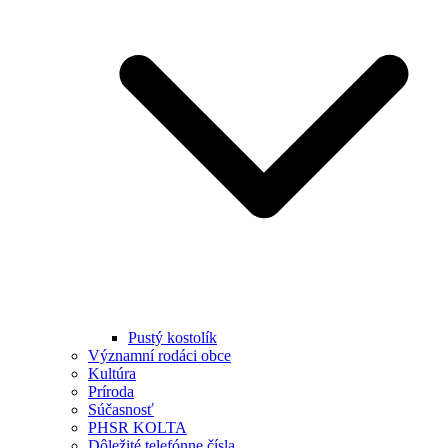
Pustý kostolík
Významní rodáci obce
Kultúra
Príroda
Súčasnosť
PHSR KOLTA
Dôležité telefónne čísla