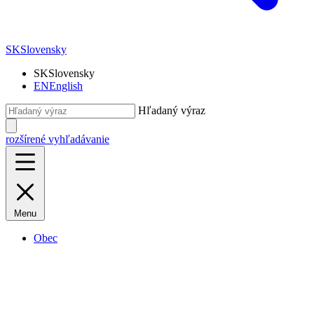
SK
Slovensky
SK
Slovensky
EN
English
Hľadaný výraz
rozšírené vyhľadávanie
Menu
Obec