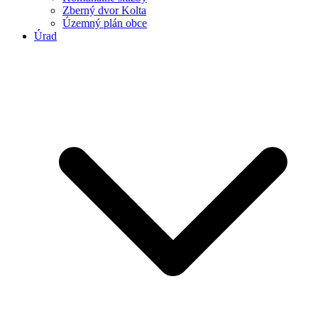
Zberný dvor Kolta
Územný plán obce
Úrad