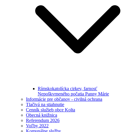
Rímskokatolícka cirkev, farnosť
Nepoškvrneného počatia Panny Márie
Informácie pre občanov - civilná ochrana
Tlačivá na stiahnutie
Cenník služieb obce Kolta
Obecná knižnica
Referendum 2026
Voľby 2022
Komunálne služby