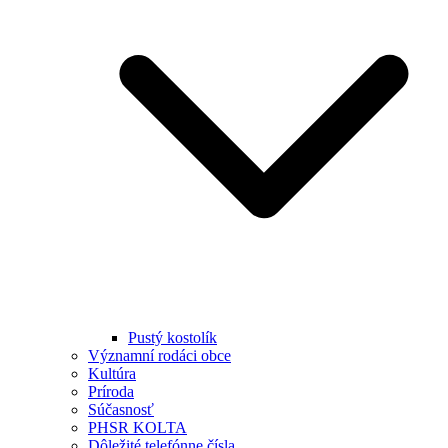
Pustý kostolík
Významní rodáci obce
Kultúra
Príroda
Súčasnosť
PHSR KOLTA
Dôležité telefónne čísla