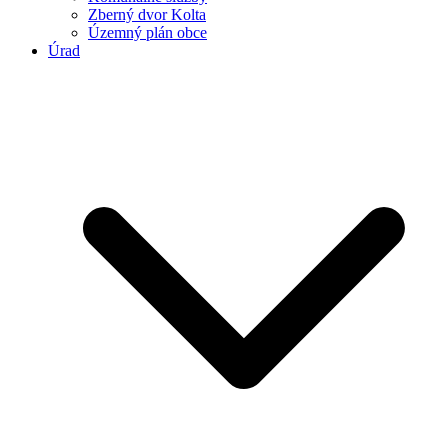
Zberný dvor Kolta
Územný plán obce
Úrad