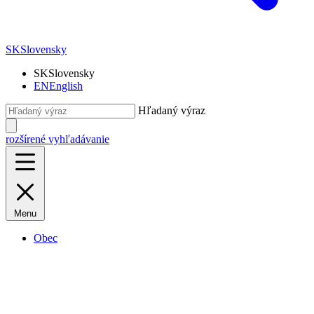
SK
Slovensky
SK
Slovensky
EN
English
Hľadaný výraz
rozšírené vyhľadávanie
Menu
Obec