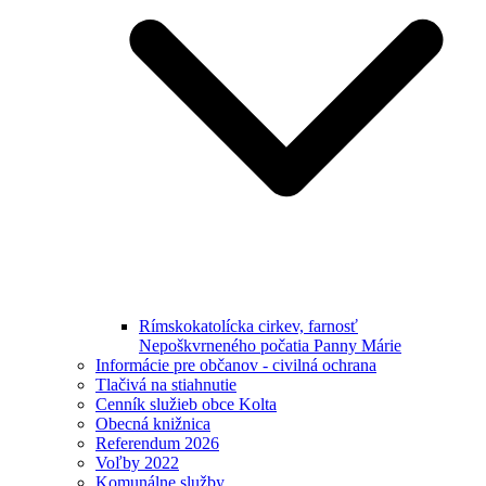
Rímskokatolícka cirkev, farnosť
Nepoškvrneného počatia Panny Márie
Informácie pre občanov - civilná ochrana
Tlačivá na stiahnutie
Cenník služieb obce Kolta
Obecná knižnica
Referendum 2026
Voľby 2022
Komunálne služby