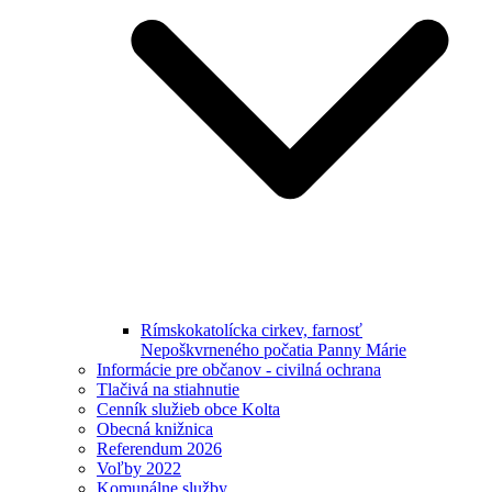
Rímskokatolícka cirkev, farnosť
Nepoškvrneného počatia Panny Márie
Informácie pre občanov - civilná ochrana
Tlačivá na stiahnutie
Cenník služieb obce Kolta
Obecná knižnica
Referendum 2026
Voľby 2022
Komunálne služby