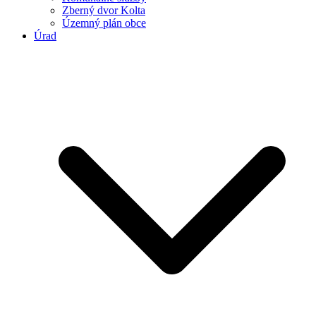
Zberný dvor Kolta
Územný plán obce
Úrad