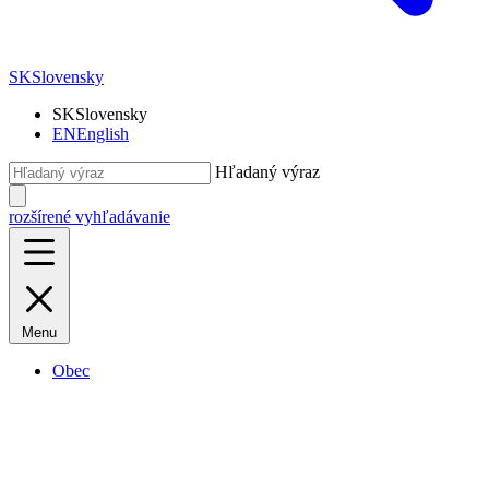
SK
Slovensky
SK
Slovensky
EN
English
Hľadaný výraz
rozšírené vyhľadávanie
Menu
Obec