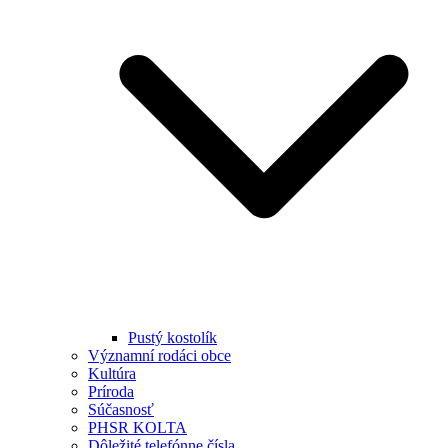
Pustý kostolík
Významní rodáci obce
Kultúra
Príroda
Súčasnosť
PHSR KOLTA
Dôležité telefónne čísla