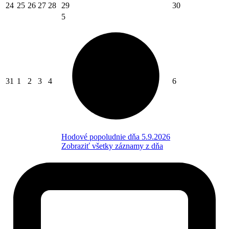
24
25
26
27
28
29
30
5
31
1
2
3
4
6
Hodové popoludnie dňa 5.9.2026
Zobraziť všetky záznamy z dňa