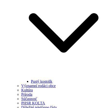
Pustý kostolík
Významní rodáci obce
Kultúra
Príroda
Súčasnosť
PHSR KOLTA
Dôležité telefónne čísla