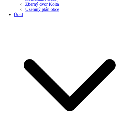
Zberný dvor Kolta
Územný plán obce
Úrad