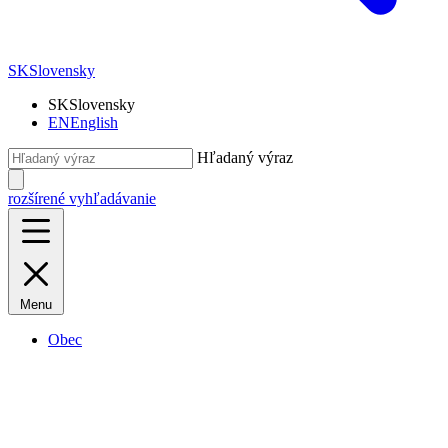
SK
Slovensky
SK
Slovensky
EN
English
Hľadaný výraz
rozšírené vyhľadávanie
Menu
Obec