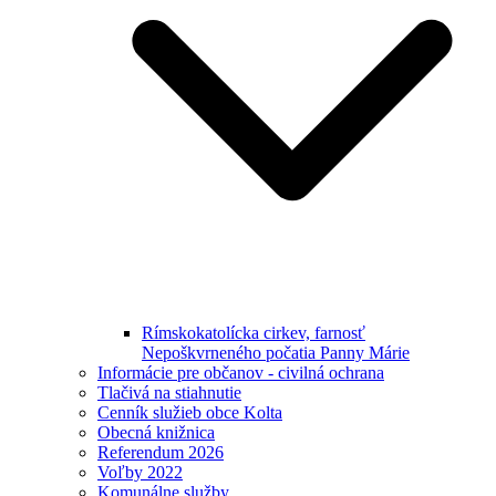
Rímskokatolícka cirkev, farnosť
Nepoškvrneného počatia Panny Márie
Informácie pre občanov - civilná ochrana
Tlačivá na stiahnutie
Cenník služieb obce Kolta
Obecná knižnica
Referendum 2026
Voľby 2022
Komunálne služby