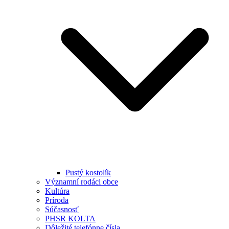
Pustý kostolík
Významní rodáci obce
Kultúra
Príroda
Súčasnosť
PHSR KOLTA
Dôležité telefónne čísla