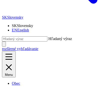
SK
Slovensky
SK
Slovensky
EN
English
Hľadaný výraz
rozšírené vyhľadávanie
Menu
Obec