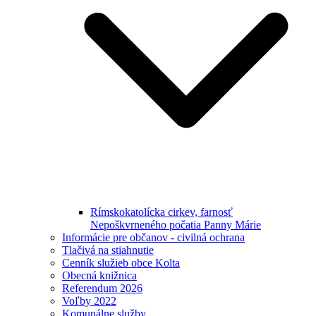
Rímskokatolícka cirkev, farnosť
Nepoškvrneného počatia Panny Márie
Informácie pre občanov - civilná ochrana
Tlačivá na stiahnutie
Cenník služieb obce Kolta
Obecná knižnica
Referendum 2026
Voľby 2022
Komunálne služby