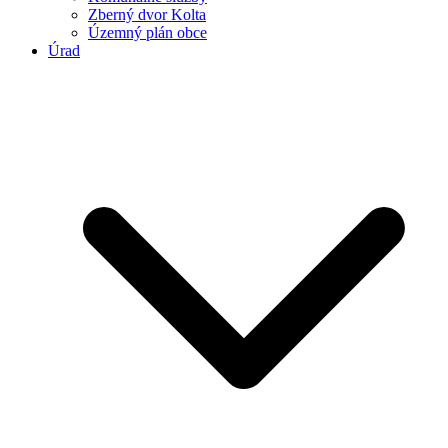
Zberný dvor Kolta
Územný plán obce
Úrad