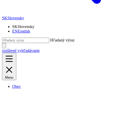
SK
Slovensky
SK
Slovensky
EN
English
Hľadaný výraz
rozšírené vyhľadávanie
Menu
Obec