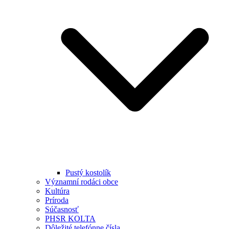
Pustý kostolík
Významní rodáci obce
Kultúra
Príroda
Súčasnosť
PHSR KOLTA
Dôležité telefónne čísla