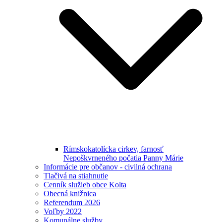
Rímskokatolícka cirkev, farnosť
Nepoškvrneného počatia Panny Márie
Informácie pre občanov - civilná ochrana
Tlačivá na stiahnutie
Cenník služieb obce Kolta
Obecná knižnica
Referendum 2026
Voľby 2022
Komunálne služby