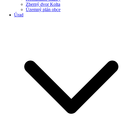
Zberný dvor Kolta
Územný plán obce
Úrad