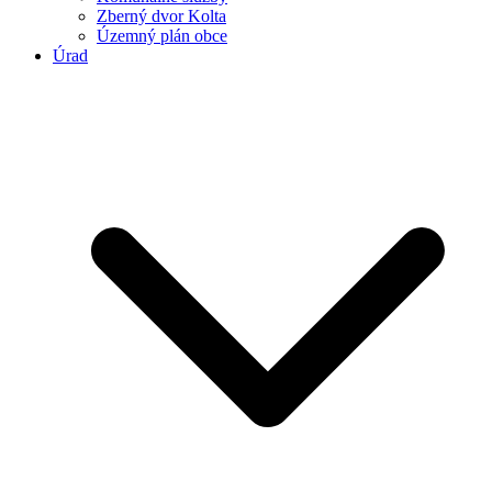
Zberný dvor Kolta
Územný plán obce
Úrad