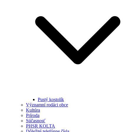
Pustý kostolík
Významní rodáci obce
Kultúra
Príroda
Súčasnosť
PHSR KOLTA
Dôležité telefónne čísla