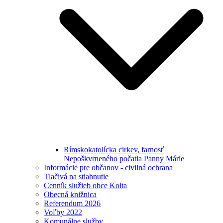
Rímskokatolícka cirkev, farnosť
Nepoškvrneného počatia Panny Márie
Informácie pre občanov - civilná ochrana
Tlačivá na stiahnutie
Cenník služieb obce Kolta
Obecná knižnica
Referendum 2026
Voľby 2022
Komunálne služby