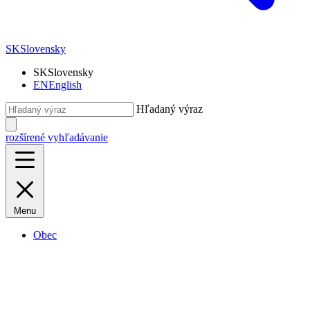
SK
Slovensky
SK
Slovensky
EN
English
Hľadaný výraz
rozšírené vyhľadávanie
Menu
Obec