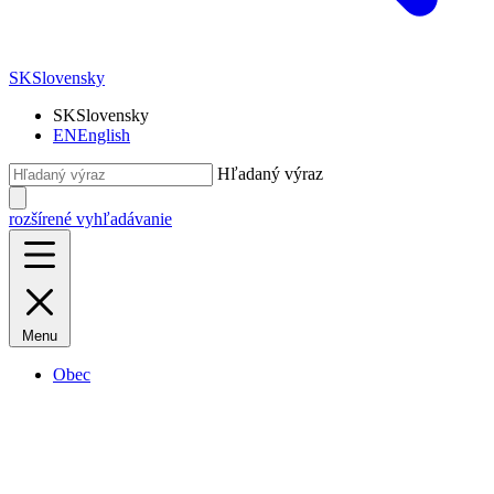
SK
Slovensky
SK
Slovensky
EN
English
Hľadaný výraz
rozšírené vyhľadávanie
Menu
Obec