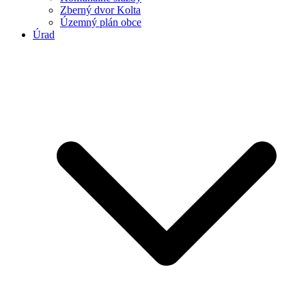
Zberný dvor Kolta
Územný plán obce
Úrad