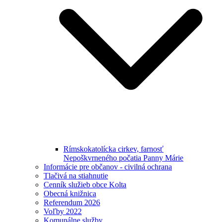
Rímskokatolícka cirkev, farnosť
Nepoškvrneného počatia Panny Márie
Informácie pre občanov - civilná ochrana
Tlačivá na stiahnutie
Cenník služieb obce Kolta
Obecná knižnica
Referendum 2026
Voľby 2022
Komunálne služby