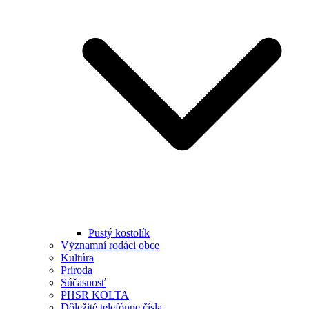
Pustý kostolík
Významní rodáci obce
Kultúra
Príroda
Súčasnosť
PHSR KOLTA
Dôležité telefónne čísla