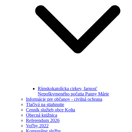
Rímskokatolícka cirkev, farnosť
Nepoškvrneného počatia Panny Márie
Informácie pre občanov - civilná ochrana
Tlačivá na stiahnutie
Cenník služieb obce Kolta
Obecná knižnica
Referendum 2026
Voľby 2022
Komunálne služby