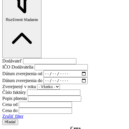
Rozšírené hľadanie
Dodávateľ
IČO Dodávatelia
Dátum zverejnenia od
Dátum zverejnenia do
Zverejnený v roku
Číslo faktúry
Popis plnenia
Cena od
Cena do
Zrušiť filter
Cena