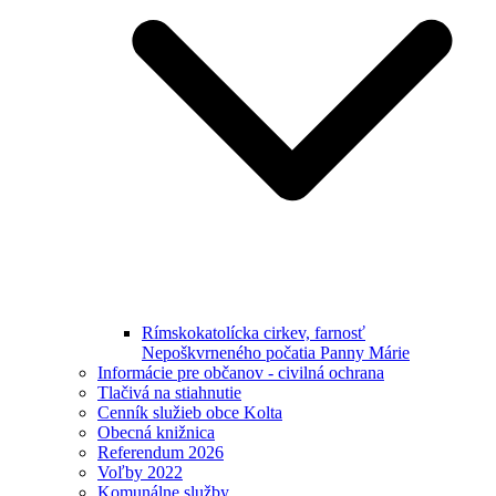
Rímskokatolícka cirkev, farnosť
Nepoškvrneného počatia Panny Márie
Informácie pre občanov - civilná ochrana
Tlačivá na stiahnutie
Cenník služieb obce Kolta
Obecná knižnica
Referendum 2026
Voľby 2022
Komunálne služby