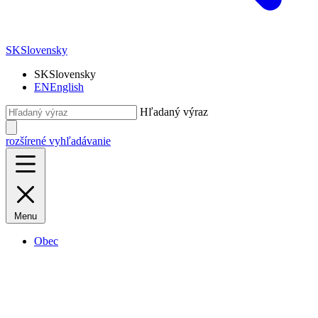
SK
Slovensky
SK
Slovensky
EN
English
Hľadaný výraz
rozšírené vyhľadávanie
Menu
Obec