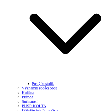
Pustý kostolík
Významní rodáci obce
Kultúra
Príroda
Súčasnosť
PHSR KOLTA
Dôležité telefónne čísla