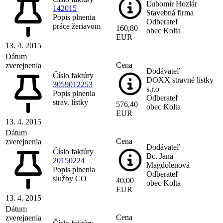
Ľubomír Hozlár
142015
Stavebná firma
Popis plnenia
Odberateľ
práce žeriavom
160,80
obec Kolta
EUR
13. 4. 2015
Dátum
Cena
zverejnenia
Dodávateľ
Číslo faktúry
DOXX stravné lístky
3059012253
s.r.o
Popis plnenia
Odberateľ
strav. lístky
576,40
obec Kolta
EUR
13. 4. 2015
Dátum
Cena
zverejnenia
Dodávateľ
Číslo faktúry
Bc. Jana
20150224
Magdolenová
Popis plnenia
Odberateľ
služby CO
40,00
obec Kolta
EUR
13. 4. 2015
Dátum
Cena
zverejnenia