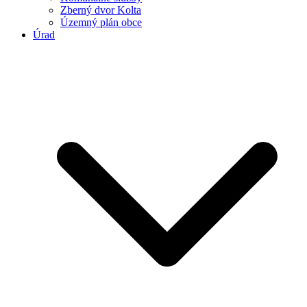
Zberný dvor Kolta
Územný plán obce
Úrad