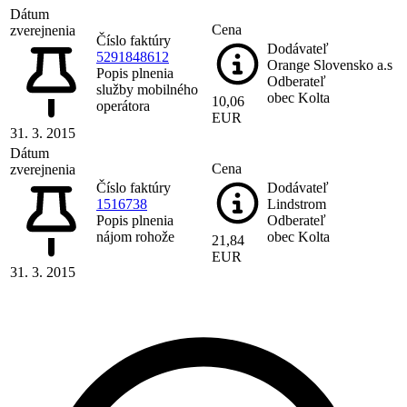
Dátum
Cena
zverejnenia
Číslo faktúry
Dodávateľ
5291848612
Orange Slovensko a.s
Popis plnenia
Odberateľ
služby mobilného
obec Kolta
10,06
operátora
EUR
31. 3. 2015
Dátum
Cena
zverejnenia
Číslo faktúry
Dodávateľ
1516738
Lindstrom
Popis plnenia
Odberateľ
nájom rohože
obec Kolta
21,84
EUR
31. 3. 2015