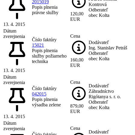
2015019
Kontrová
Popis plnenia
Odberateľ
právne služby
120,00
obec Kolta
EUR
13. 4. 2015
Dátum
Cena
zverejnenia
Číslo faktúry
Dodávateľ
15021
Ing. Stanislav Petráš
Popis plnenia
Odberateľ
služby požiarneho
obec Kolta
160,00
technika
EUR
13. 4. 2015
Dátum
Cena
zverejnenia
Dodávateľ
Číslo faktúry
Záhradníctvo
042015
Rigótanya s. r. o.
Popis plnenia
Odberateľ
výsadba zelene
879,00
obec Kolta
EUR
13. 4. 2015
Dátum
Cena
zverejnenia
Dodávateľ
Číslo faktúry