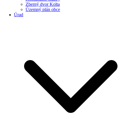
Zberný dvor Kolta
Územný plán obce
Úrad