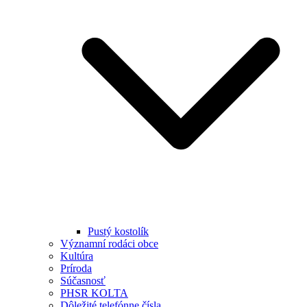
Pustý kostolík
Významní rodáci obce
Kultúra
Príroda
Súčasnosť
PHSR KOLTA
Dôležité telefónne čísla