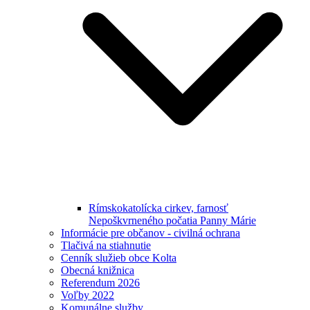
Rímskokatolícka cirkev, farnosť
Nepoškvrneného počatia Panny Márie
Informácie pre občanov - civilná ochrana
Tlačivá na stiahnutie
Cenník služieb obce Kolta
Obecná knižnica
Referendum 2026
Voľby 2022
Komunálne služby