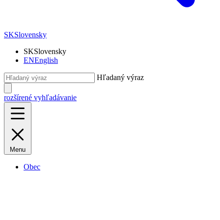
SK
Slovensky
SK
Slovensky
EN
English
Hľadaný výraz
rozšírené vyhľadávanie
Menu
Obec