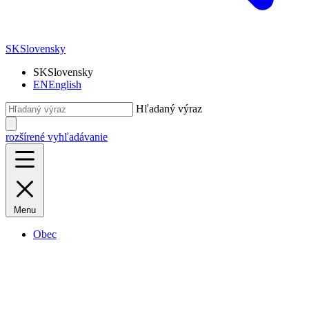
SK
Slovensky
SK
Slovensky
EN
English
Hľadaný výraz
rozšírené vyhľadávanie
Menu
Obec