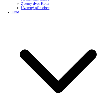
Zberný dvor Kolta
Územný plán obce
Úrad