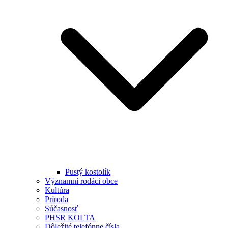
Pustý kostolík
Významní rodáci obce
Kultúra
Príroda
Súčasnosť
PHSR KOLTA
Dôležité telefónne čísla