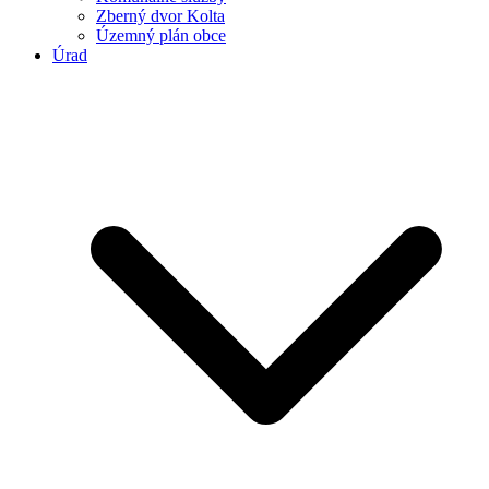
Zberný dvor Kolta
Územný plán obce
Úrad