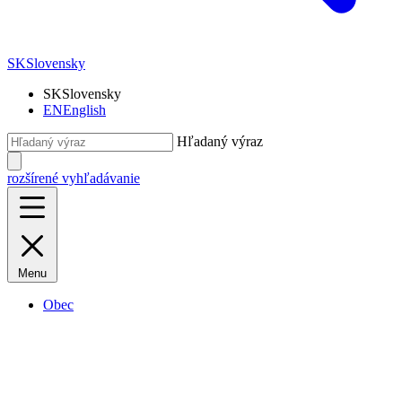
SK
Slovensky
SK
Slovensky
EN
English
Hľadaný výraz
rozšírené vyhľadávanie
Menu
Obec