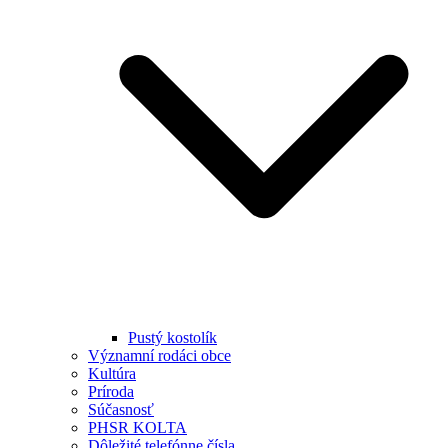
Pustý kostolík
Významní rodáci obce
Kultúra
Príroda
Súčasnosť
PHSR KOLTA
Dôležité telefónne čísla