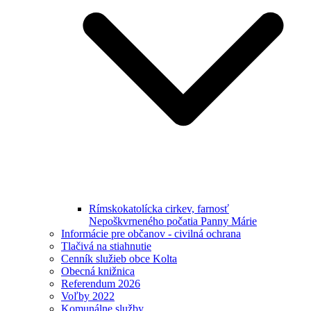
Rímskokatolícka cirkev, farnosť
Nepoškvrneného počatia Panny Márie
Informácie pre občanov - civilná ochrana
Tlačivá na stiahnutie
Cenník služieb obce Kolta
Obecná knižnica
Referendum 2026
Voľby 2022
Komunálne služby