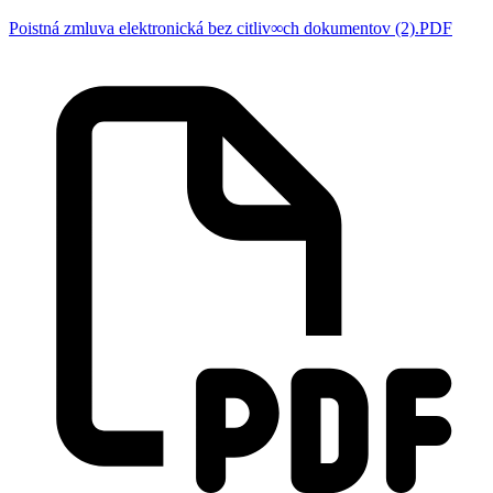
Poistná zmluva elektronická bez citliv∞ch dokumentov (2).PDF