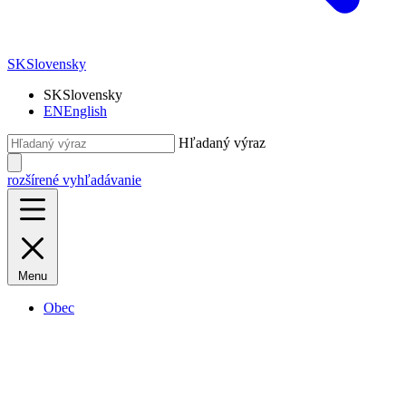
SK
Slovensky
SK
Slovensky
EN
English
Hľadaný výraz
rozšírené vyhľadávanie
Menu
Obec