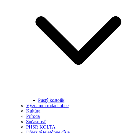
Pustý kostolík
Významní rodáci obce
Kultúra
Príroda
Súčasnosť
PHSR KOLTA
Dôležité telefónne čísla