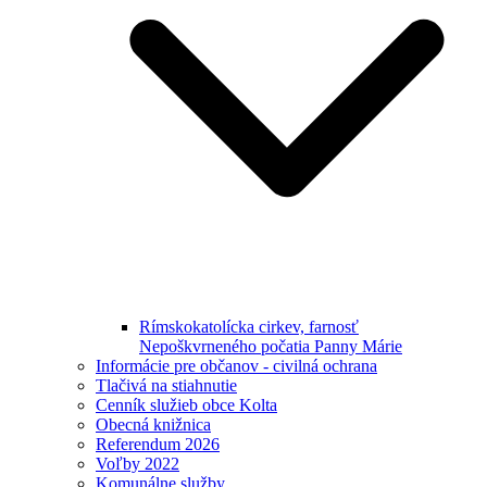
Rímskokatolícka cirkev, farnosť
Nepoškvrneného počatia Panny Márie
Informácie pre občanov - civilná ochrana
Tlačivá na stiahnutie
Cenník služieb obce Kolta
Obecná knižnica
Referendum 2026
Voľby 2022
Komunálne služby