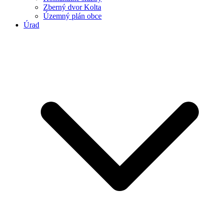
Zberný dvor Kolta
Územný plán obce
Úrad