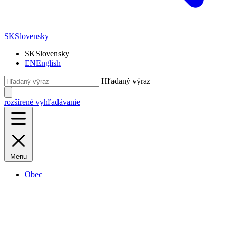
SK
Slovensky
SK
Slovensky
EN
English
Hľadaný výraz
rozšírené vyhľadávanie
Menu
Obec