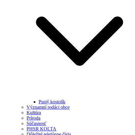
Pustý kostolík
Významní rodáci obce
Kultúra
Príroda
Súčasnosť
PHSR KOLTA
Dôležité telefónne čísla