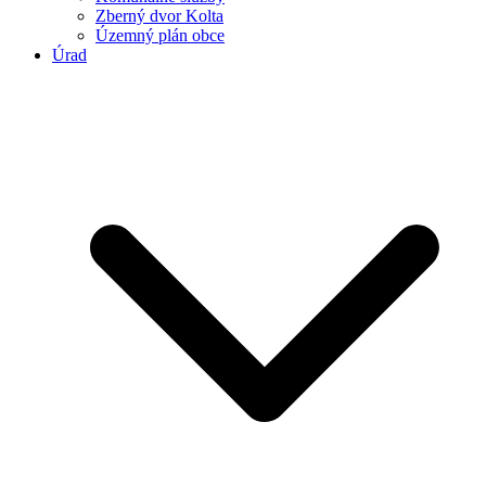
Zberný dvor Kolta
Územný plán obce
Úrad