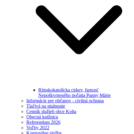
Rímskokatolícka cirkev, farnosť
Nepoškvrneného počatia Panny Márie
Informácie pre občanov - civilná ochrana
Tlačivá na stiahnutie
Cenník služieb obce Kolta
Obecná knižnica
Referendum 2026
Voľby 2022
Komunálne služby