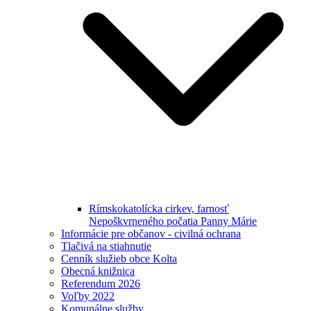
Rímskokatolícka cirkev, farnosť
Nepoškvrneného počatia Panny Márie
Informácie pre občanov - civilná ochrana
Tlačivá na stiahnutie
Cenník služieb obce Kolta
Obecná knižnica
Referendum 2026
Voľby 2022
Komunálne služby