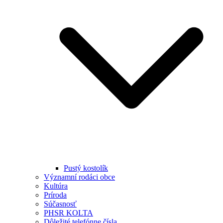
Pustý kostolík
Významní rodáci obce
Kultúra
Príroda
Súčasnosť
PHSR KOLTA
Dôležité telefónne čísla