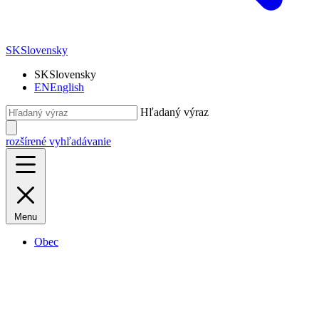
SK
Slovensky
SK
Slovensky
EN
English
Hľadaný výraz
rozšírené vyhľadávanie
Menu
Obec