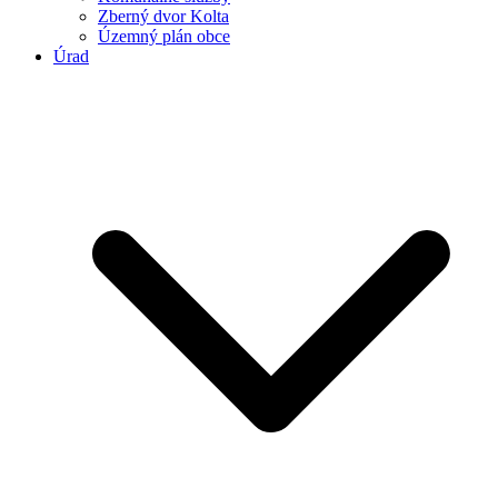
Zberný dvor Kolta
Územný plán obce
Úrad