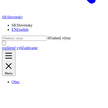
SK
Slovensky
SK
Slovensky
EN
English
Hľadaný výraz
rozšírené vyhľadávanie
Menu
Obec