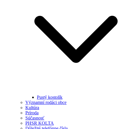
Pustý kostolík
Významní rodáci obce
Kultúra
Príroda
Súčasnosť
PHSR KOLTA
Dôležité telefónne čísla