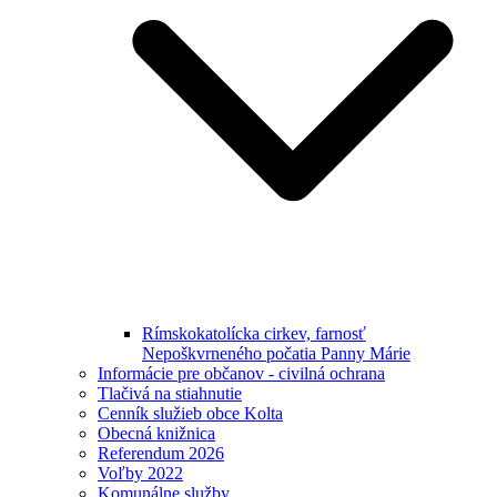
Rímskokatolícka cirkev, farnosť
Nepoškvrneného počatia Panny Márie
Informácie pre občanov - civilná ochrana
Tlačivá na stiahnutie
Cenník služieb obce Kolta
Obecná knižnica
Referendum 2026
Voľby 2022
Komunálne služby