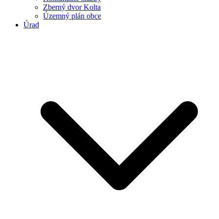
Zberný dvor Kolta
Územný plán obce
Úrad