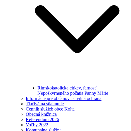
Rímskokatolícka cirkev, farnosť
Nepoškvrneného počatia Panny Márie
Informácie pre občanov - civilná ochrana
Tlačivá na stiahnutie
Cenník služieb obce Kolta
Obecná knižnica
Referendum 2026
Voľby 2022
Komunálne služby