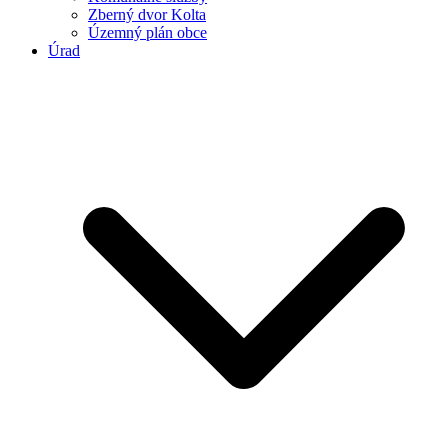
Zberný dvor Kolta
Územný plán obce
Úrad