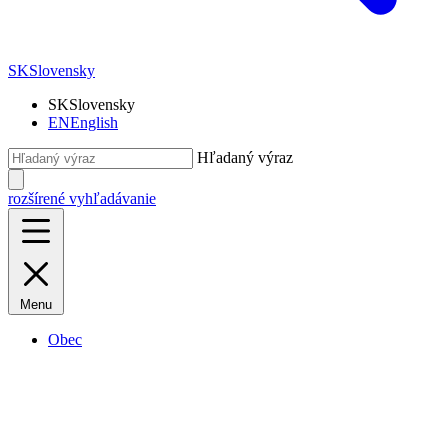
SK
Slovensky
SK
Slovensky
EN
English
Hľadaný výraz
rozšírené vyhľadávanie
Menu
Obec