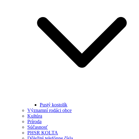
Pustý kostolík
Významní rodáci obce
Kultúra
Príroda
Súčasnosť
PHSR KOLTA
Dôležité telefónne čísla