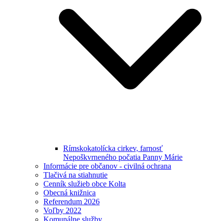
Rímskokatolícka cirkev, farnosť
Nepoškvrneného počatia Panny Márie
Informácie pre občanov - civilná ochrana
Tlačivá na stiahnutie
Cenník služieb obce Kolta
Obecná knižnica
Referendum 2026
Voľby 2022
Komunálne služby