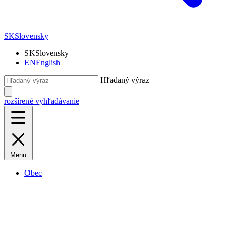
SK
Slovensky
SK
Slovensky
EN
English
Hľadaný výraz
rozšírené vyhľadávanie
Menu
Obec