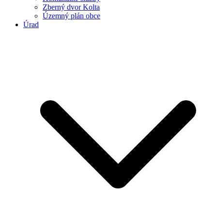
Zberný dvor Kolta
Územný plán obce
Úrad