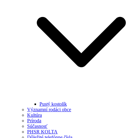
Pustý kostolík
Významní rodáci obce
Kultúra
Príroda
Súčasnosť
PHSR KOLTA
Dôležité telefónne čísla