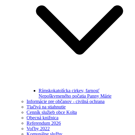
Rímskokatolícka cirkev, farnosť
Nepoškvrneného počatia Panny Márie
Informácie pre občanov - civilná ochrana
Tlačivá na stiahnutie
Cenník služieb obce Kolta
Obecná knižnica
Referendum 2026
Voľby 2022
Komunálne služby