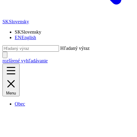
SK
Slovensky
SK
Slovensky
EN
English
Hľadaný výraz
rozšírené vyhľadávanie
Menu
Obec