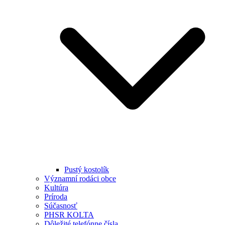
Pustý kostolík
Významní rodáci obce
Kultúra
Príroda
Súčasnosť
PHSR KOLTA
Dôležité telefónne čísla