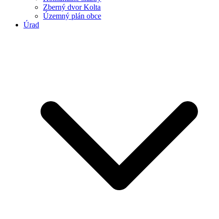
Zberný dvor Kolta
Územný plán obce
Úrad