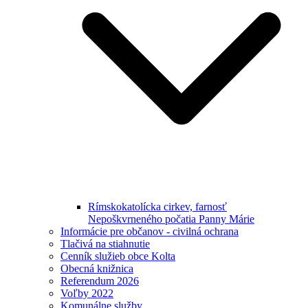
Rímskokatolícka cirkev, farnosť
Nepoškvrneného počatia Panny Márie
Informácie pre občanov - civilná ochrana
Tlačivá na stiahnutie
Cenník služieb obce Kolta
Obecná knižnica
Referendum 2026
Voľby 2022
Komunálne služby