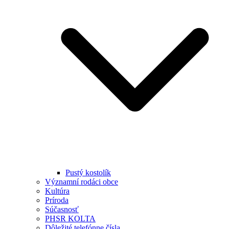
Pustý kostolík
Významní rodáci obce
Kultúra
Príroda
Súčasnosť
PHSR KOLTA
Dôležité telefónne čísla