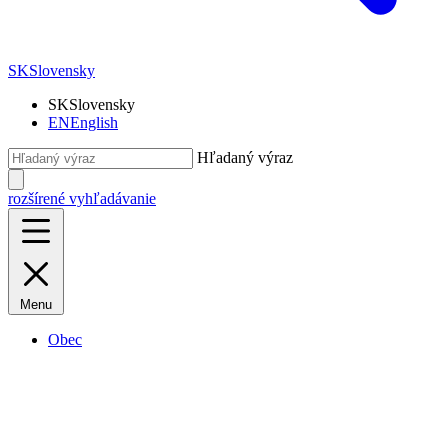
SK
Slovensky
SK
Slovensky
EN
English
Hľadaný výraz
rozšírené vyhľadávanie
Menu
Obec