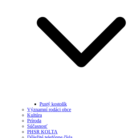
Pustý kostolík
Významní rodáci obce
Kultúra
Príroda
Súčasnosť
PHSR KOLTA
Dôležité telefónne čísla