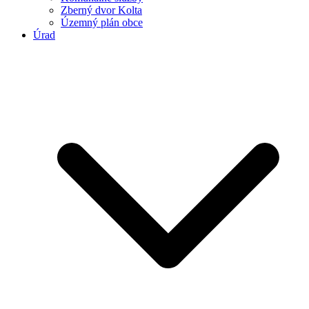
Zberný dvor Kolta
Územný plán obce
Úrad