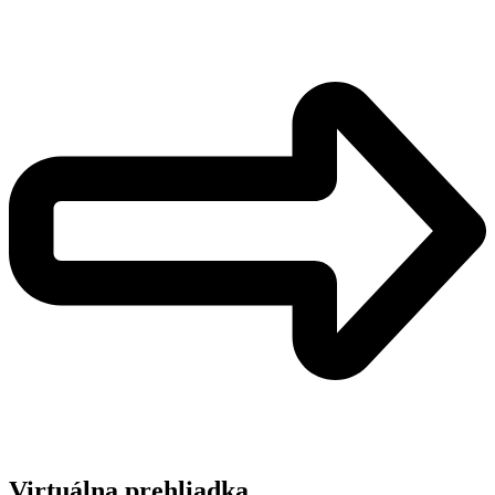
Virtuálna prehliadka