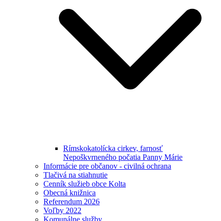
Rímskokatolícka cirkev, farnosť
Nepoškvrneného počatia Panny Márie
Informácie pre občanov - civilná ochrana
Tlačivá na stiahnutie
Cenník služieb obce Kolta
Obecná knižnica
Referendum 2026
Voľby 2022
Komunálne služby