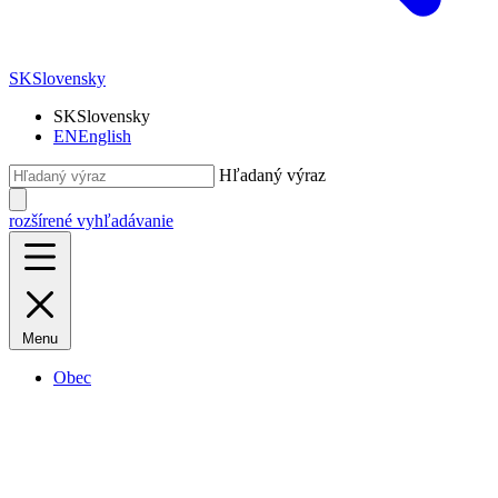
SK
Slovensky
SK
Slovensky
EN
English
Hľadaný výraz
rozšírené vyhľadávanie
Menu
Obec