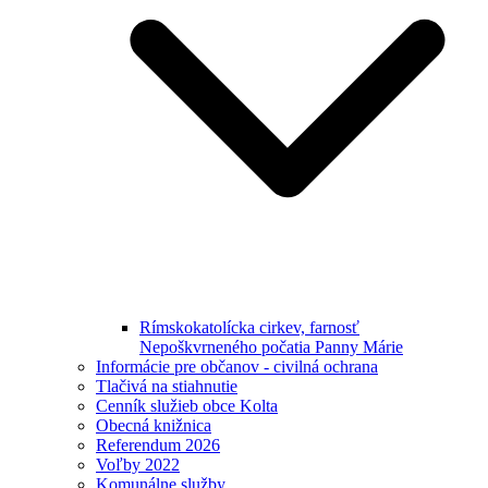
Rímskokatolícka cirkev, farnosť
Nepoškvrneného počatia Panny Márie
Informácie pre občanov - civilná ochrana
Tlačivá na stiahnutie
Cenník služieb obce Kolta
Obecná knižnica
Referendum 2026
Voľby 2022
Komunálne služby