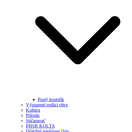
Pustý kostolík
Významní rodáci obce
Kultúra
Príroda
Súčasnosť
PHSR KOLTA
Dôležité telefónne čísla