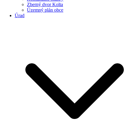
Zberný dvor Kolta
Územný plán obce
Úrad