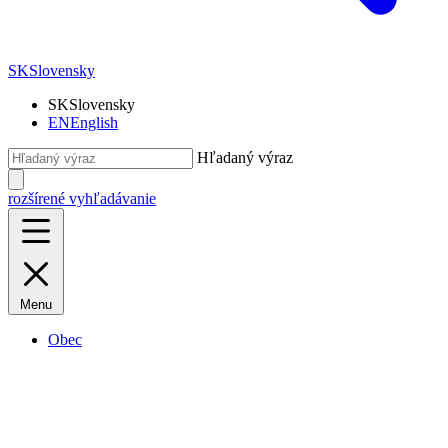
SK
Slovensky
SK
Slovensky
EN
English
Hľadaný výraz
rozšírené vyhľadávanie
Menu
Obec