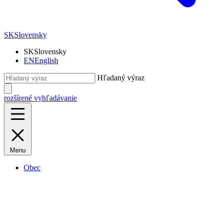
SK
Slovensky
SK
Slovensky
EN
English
Hľadaný výraz
rozšírené vyhľadávanie
Menu
Obec