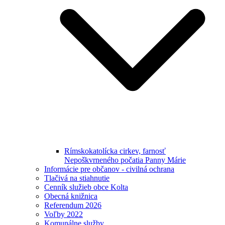
Rímskokatolícka cirkev, farnosť
Nepoškvrneného počatia Panny Márie
Informácie pre občanov - civilná ochrana
Tlačivá na stiahnutie
Cenník služieb obce Kolta
Obecná knižnica
Referendum 2026
Voľby 2022
Komunálne služby