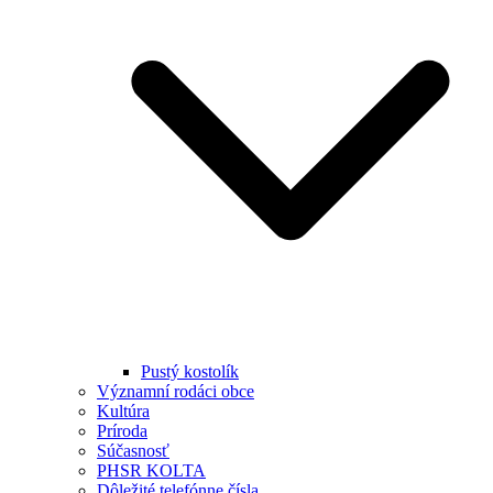
Pustý kostolík
Významní rodáci obce
Kultúra
Príroda
Súčasnosť
PHSR KOLTA
Dôležité telefónne čísla