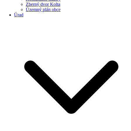
Zberný dvor Kolta
Územný plán obce
Úrad