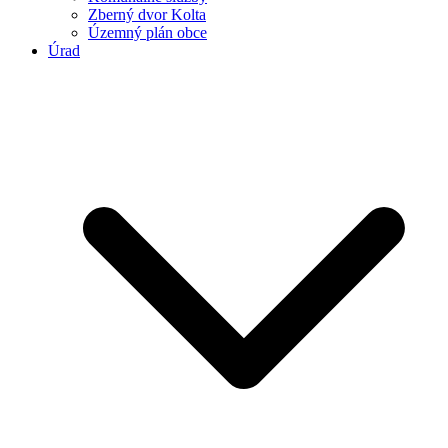
Zberný dvor Kolta
Územný plán obce
Úrad