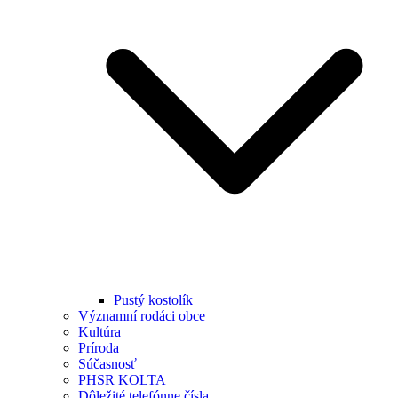
Pustý kostolík
Významní rodáci obce
Kultúra
Príroda
Súčasnosť
PHSR KOLTA
Dôležité telefónne čísla