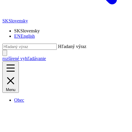
SK
Slovensky
SK
Slovensky
EN
English
Hľadaný výraz
rozšírené vyhľadávanie
Menu
Obec