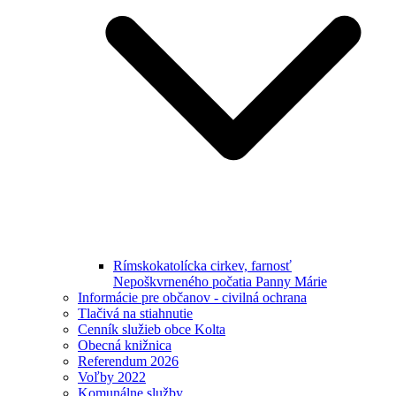
Rímskokatolícka cirkev, farnosť
Nepoškvrneného počatia Panny Márie
Informácie pre občanov - civilná ochrana
Tlačivá na stiahnutie
Cenník služieb obce Kolta
Obecná knižnica
Referendum 2026
Voľby 2022
Komunálne služby