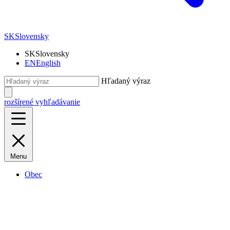
SK
Slovensky
SK
Slovensky
EN
English
Hľadaný výraz
rozšírené vyhľadávanie
Menu
Obec