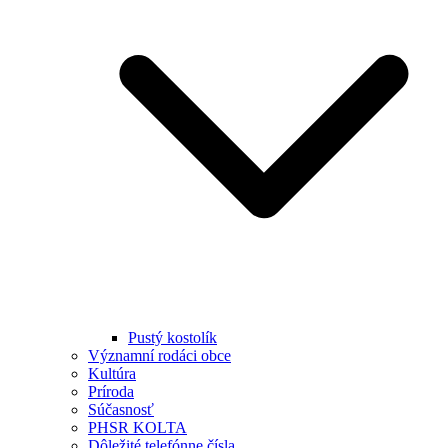
Pustý kostolík
Významní rodáci obce
Kultúra
Príroda
Súčasnosť
PHSR KOLTA
Dôležité telefónne čísla