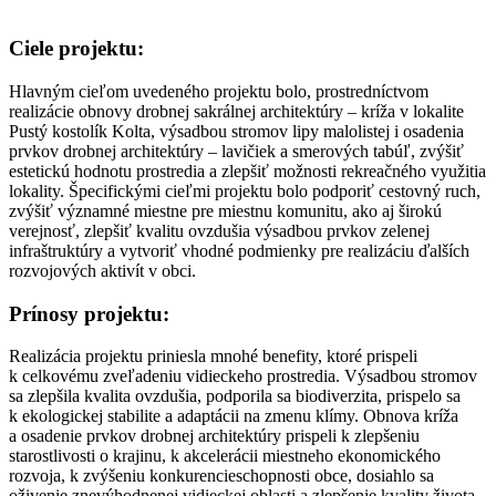
Ciele projektu:
Hlavným cieľom uvedeného projektu bolo, prostredníctvom
realizácie obnovy drobnej sakrálnej architektúry – kríža v lokalite
Pustý kostolík Kolta, výsadbou stromov lipy malolistej i osadenia
prvkov drobnej architektúry – lavičiek a smerových tabúľ, zvýšiť
estetickú hodnotu prostredia a zlepšiť možnosti rekreačného využitia
lokality. Špecifickými cieľmi projektu bolo podporiť cestovný ruch,
zvýšiť významné miestne pre miestnu komunitu, ako aj širokú
verejnosť, zlepšiť kvalitu ovzdušia výsadbou prvkov zelenej
infraštruktúry a vytvoriť vhodné podmienky pre realizáciu ďalších
rozvojových aktivít v obci.
Prínosy projektu:
Realizácia projektu priniesla mnohé benefity, ktoré prispeli
k celkovému zveľadeniu vidieckeho prostredia. Výsadbou stromov
sa zlepšila kvalita ovzdušia, podporila sa biodiverzita, prispelo sa
k ekologickej stabilite a adaptácii na zmenu klímy. Obnova kríža
a osadenie prvkov drobnej architektúry prispeli k zlepšeniu
starostlivosti o krajinu, k akcelerácii miestneho ekonomického
rozvoja, k zvýšeniu konkurencieschopnosti obce, dosiahlo sa
oživenie znevýhodnenej vidieckej oblasti a zlepšenie kvality života