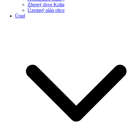
Zberný dvor Kolta
Územný plán obce
Úrad