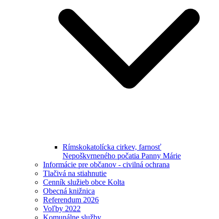
Rímskokatolícka cirkev, farnosť
Nepoškvrneného počatia Panny Márie
Informácie pre občanov - civilná ochrana
Tlačivá na stiahnutie
Cenník služieb obce Kolta
Obecná knižnica
Referendum 2026
Voľby 2022
Komunálne služby