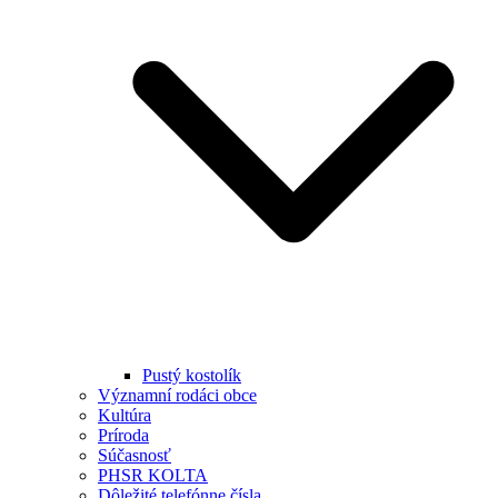
Pustý kostolík
Významní rodáci obce
Kultúra
Príroda
Súčasnosť
PHSR KOLTA
Dôležité telefónne čísla