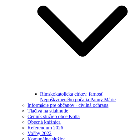
Rímskokatolícka cirkev, farnosť
Nepoškvrneného počatia Panny Márie
Informácie pre občanov - civilná ochrana
Tlačivá na stiahnutie
Cenník služieb obce Kolta
Obecná knižnica
Referendum 2026
Voľby 2022
Komunálne služby