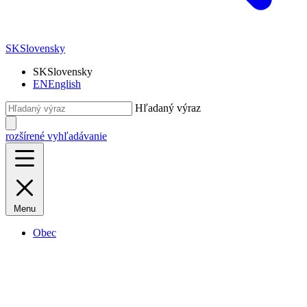
SK
Slovensky
SK
Slovensky
EN
English
Hľadaný výraz
rozšírené vyhľadávanie
Menu
Obec