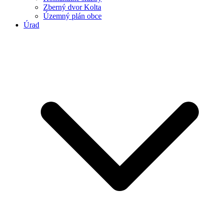
Zberný dvor Kolta
Územný plán obce
Úrad