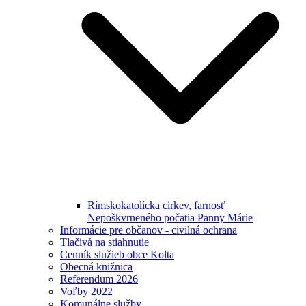
Rímskokatolícka cirkev, farnosť
Nepoškvrneného počatia Panny Márie
Informácie pre občanov - civilná ochrana
Tlačivá na stiahnutie
Cenník služieb obce Kolta
Obecná knižnica
Referendum 2026
Voľby 2022
Komunálne služby