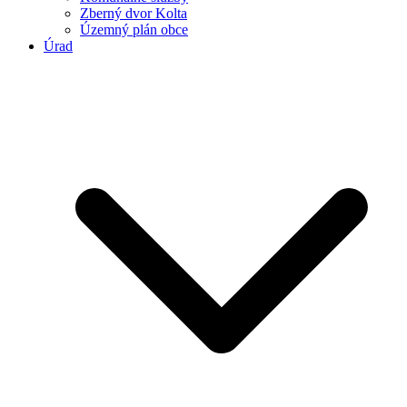
Zberný dvor Kolta
Územný plán obce
Úrad