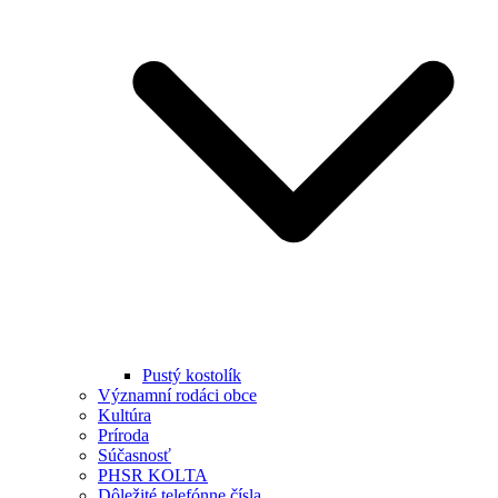
Pustý kostolík
Významní rodáci obce
Kultúra
Príroda
Súčasnosť
PHSR KOLTA
Dôležité telefónne čísla