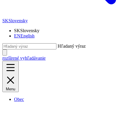
SK
Slovensky
SK
Slovensky
EN
English
Hľadaný výraz
rozšírené vyhľadávanie
Menu
Obec