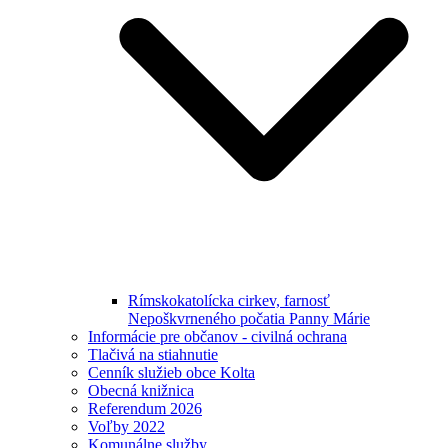
Rímskokatolícka cirkev, farnosť
Nepoškvrneného počatia Panny Márie
Informácie pre občanov - civilná ochrana
Tlačivá na stiahnutie
Cenník služieb obce Kolta
Obecná knižnica
Referendum 2026
Voľby 2022
Komunálne služby