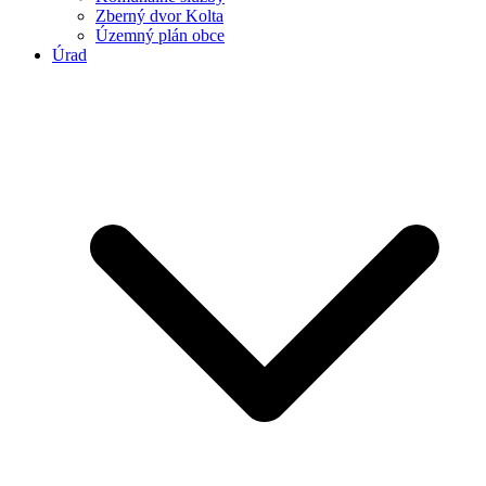
Zberný dvor Kolta
Územný plán obce
Úrad