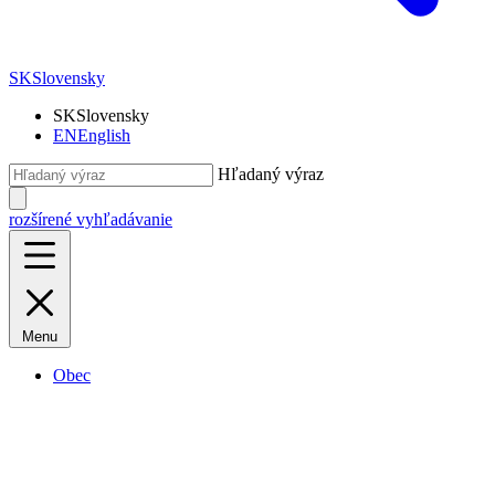
SK
Slovensky
SK
Slovensky
EN
English
Hľadaný výraz
rozšírené vyhľadávanie
Menu
Obec