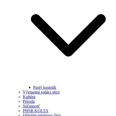
Pustý kostolík
Významní rodáci obce
Kultúra
Príroda
Súčasnosť
PHSR KOLTA
Dôležité telefónne čísla