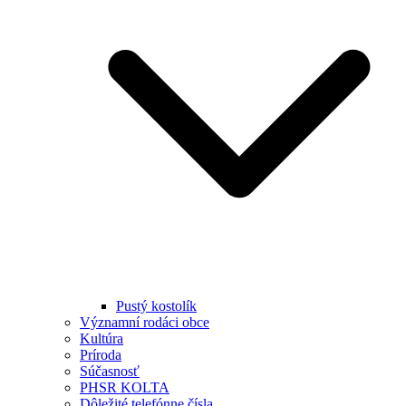
Pustý kostolík
Významní rodáci obce
Kultúra
Príroda
Súčasnosť
PHSR KOLTA
Dôležité telefónne čísla