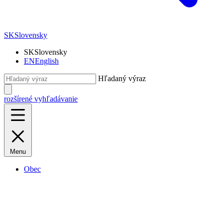
SK
Slovensky
SK
Slovensky
EN
English
Hľadaný výraz
rozšírené vyhľadávanie
Menu
Obec