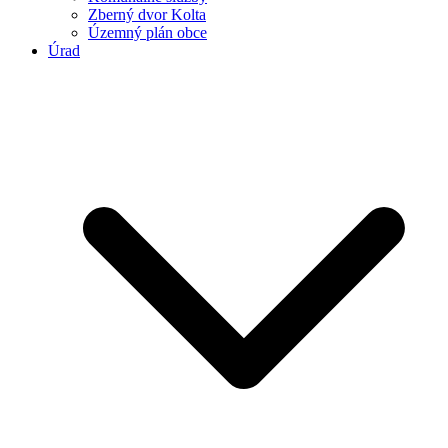
Zberný dvor Kolta
Územný plán obce
Úrad