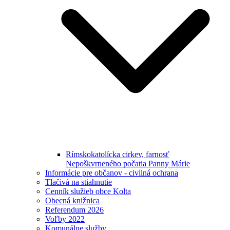
Rímskokatolícka cirkev, farnosť
Nepoškvrneného počatia Panny Márie
Informácie pre občanov - civilná ochrana
Tlačivá na stiahnutie
Cenník služieb obce Kolta
Obecná knižnica
Referendum 2026
Voľby 2022
Komunálne služby