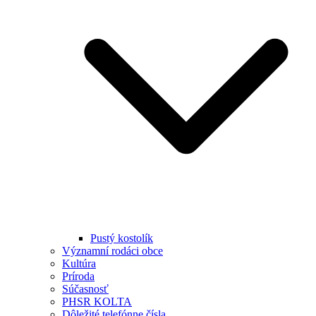
Pustý kostolík
Významní rodáci obce
Kultúra
Príroda
Súčasnosť
PHSR KOLTA
Dôležité telefónne čísla