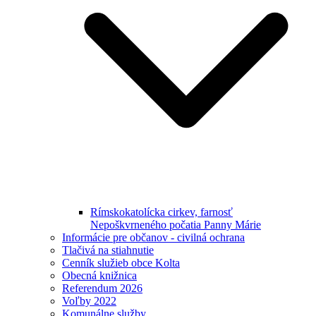
Rímskokatolícka cirkev, farnosť
Nepoškvrneného počatia Panny Márie
Informácie pre občanov - civilná ochrana
Tlačivá na stiahnutie
Cenník služieb obce Kolta
Obecná knižnica
Referendum 2026
Voľby 2022
Komunálne služby