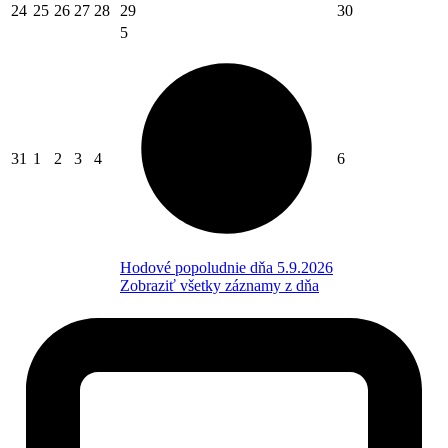
24
25
26
27
28
29
30
5
31
1
2
3
4
6
Hodové popoludnie dňa 5.9.2026
Zobraziť všetky záznamy z dňa