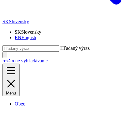
SK
Slovensky
SK
Slovensky
EN
English
Hľadaný výraz
rozšírené vyhľadávanie
Menu
Obec