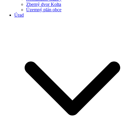
Zberný dvor Kolta
Územný plán obce
Úrad