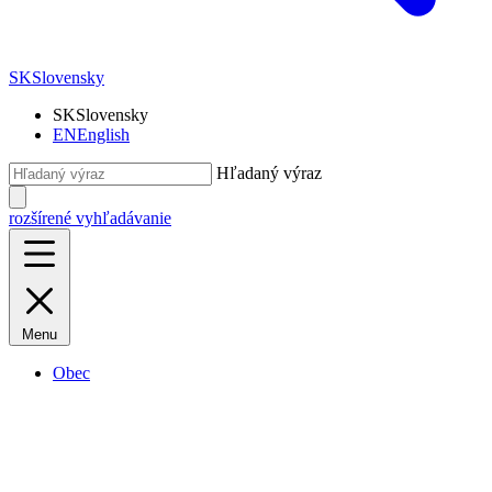
SK
Slovensky
SK
Slovensky
EN
English
Hľadaný výraz
rozšírené vyhľadávanie
Menu
Obec