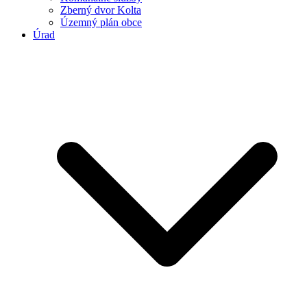
Zberný dvor Kolta
Územný plán obce
Úrad