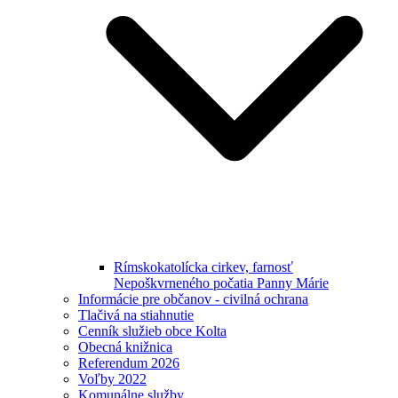
Rímskokatolícka cirkev, farnosť
Nepoškvrneného počatia Panny Márie
Informácie pre občanov - civilná ochrana
Tlačivá na stiahnutie
Cenník služieb obce Kolta
Obecná knižnica
Referendum 2026
Voľby 2022
Komunálne služby