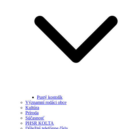
Pustý kostolík
Významní rodáci obce
Kultúra
Príroda
Súčasnosť
PHSR KOLTA
Dôležité telefónne čísla