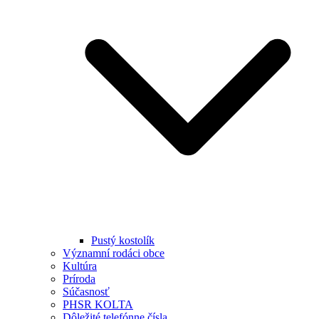
Pustý kostolík
Významní rodáci obce
Kultúra
Príroda
Súčasnosť
PHSR KOLTA
Dôležité telefónne čísla