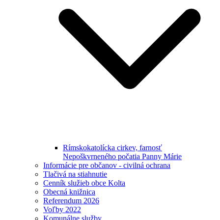
Rímskokatolícka cirkev, farnosť
Nepoškvrneného počatia Panny Márie
Informácie pre občanov - civilná ochrana
Tlačivá na stiahnutie
Cenník služieb obce Kolta
Obecná knižnica
Referendum 2026
Voľby 2022
Komunálne služby