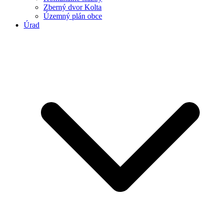
Zberný dvor Kolta
Územný plán obce
Úrad