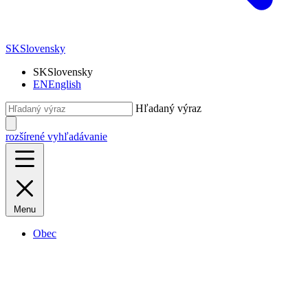
SK
Slovensky
SK
Slovensky
EN
English
Hľadaný výraz
rozšírené vyhľadávanie
Menu
Obec