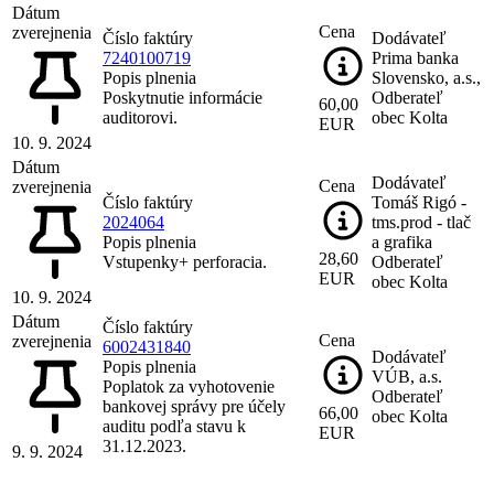
Dátum
Cena
zverejnenia
Číslo faktúry
Dodávateľ
7240100719
Prima banka
Popis plnenia
Slovensko, a.s.,
Poskytnutie informácie
Odberateľ
60,00
auditorovi.
obec Kolta
EUR
10. 9. 2024
Dátum
Dodávateľ
Cena
zverejnenia
Číslo faktúry
Tomáš Rigó -
2024064
tms.prod - tlač
Popis plnenia
a grafika
28,60
Vstupenky+ perforacia.
Odberateľ
EUR
obec Kolta
10. 9. 2024
Dátum
Číslo faktúry
Cena
zverejnenia
6002431840
Dodávateľ
Popis plnenia
VÚB, a.s.
Poplatok za vyhotovenie
Odberateľ
bankovej správy pre účely
66,00
obec Kolta
auditu podľa stavu k
EUR
31.12.2023.
9. 9. 2024