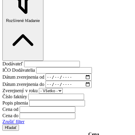
Rozšírené hľadanie
Dodávateľ
IČO Dodávatelia
Dátum zverejnenia od
Dátum zverejnenia do
Zverejnený v roku
Číslo faktúry
Popis plnenia
Cena od
Cena do
Zrušiť filter
Cena