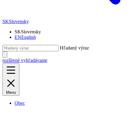
SK
Slovensky
SK
Slovensky
EN
English
Hľadaný výraz
rozšírené vyhľadávanie
Menu
Obec