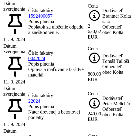
Dátum
Cena
zverejnenia
Číslo faktúry
Dodávateľ
1592400057
Brantner Kolta
Popis plnenia
s.r.o
2
Poplatok za uloženie odpadu
Odberateľ
620,62
a zneškodnenie.
obec Kolta
EUR
11. 9. 2024
Dátum
Cena
zverejnenia
Číslo faktúry
Dodávateľ
0042024
Tomáš Tallóši
Popis plnenia
Odberateľ
1
Oprava a maľovanie fasády+
obec Kolta
800,00
materiál.
EUR
11. 9. 2024
Dátum
Cena
zverejnenia
Číslo faktúry
Dodávateľ
22024
Peter Melichár
Popis plnenia
Odberateľ
Náter drevenej a betónovej
240,00
obec Kolta
podlahy.
EUR
11. 9. 2024
Dátum