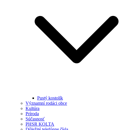
Pustý kostolík
Významní rodáci obce
Kultúra
Príroda
Súčasnosť
PHSR KOLTA
Dôležité telefónne čísla