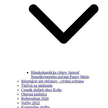
Rímskokatolícka cirkev, farnosť
Nepoškvrneného počatia Panny Márie
Informácie pre občanov - civilná ochrana
Tlačivá na stiahnutie
Cenník služieb obce Kolta
Obecná knižnica
Referendum 2026
Voľby 2022
Komunálne služby