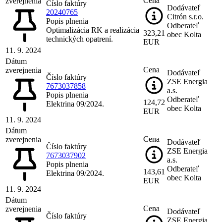
Cena
zverejnenia
Číslo faktúry
Dodávateľ
20240765
Citrón s.r.o.
Popis plnenia
Odberateľ
Optimalizácia RK a realizácia
323,21
obec Kolta
technických opatrení.
EUR
11. 9. 2024
Dátum
Cena
zverejnenia
Dodávateľ
Číslo faktúry
ZSE Energia
7673037858
a.s.
Popis plnenia
Odberateľ
124,72
Elektrina 09/2024.
obec Kolta
EUR
11. 9. 2024
Dátum
Cena
zverejnenia
Dodávateľ
Číslo faktúry
ZSE Energia
7673037902
a.s.
Popis plnenia
Odberateľ
143,61
Elektrina 09/2024.
obec Kolta
EUR
11. 9. 2024
Dátum
Cena
zverejnenia
Dodávateľ
Číslo faktúry
ZSE Energia