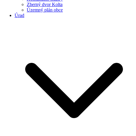
Zberný dvor Kolta
Územný plán obce
Úrad