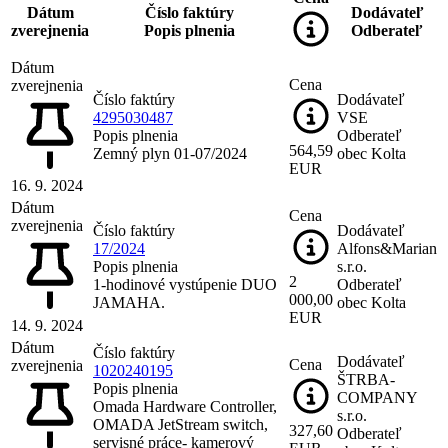
Dátum
Číslo faktúry
Dodávateľ
zverejnenia
Popis plnenia
Odberateľ
Dátum
Cena
zverejnenia
Číslo faktúry
Dodávateľ
4295030487
VSE
Popis plnenia
Odberateľ
564,59
Zemný plyn 01-07/2024
obec Kolta
EUR
16. 9. 2024
Dátum
Cena
zverejnenia
Číslo faktúry
Dodávateľ
17/2024
Alfons&Marian
Popis plnenia
s.r.o.
2
1-hodinové vystúpenie DUO
Odberateľ
000,00
JAMAHA.
obec Kolta
EUR
14. 9. 2024
Dátum
Číslo faktúry
Dodávateľ
Cena
zverejnenia
1020240195
ŠTRBA-
Popis plnenia
COMPANY
Omada Hardware Controller,
s.r.o.
OMADA JetStream switch,
327,60
Odberateľ
servisné práce- kamerový