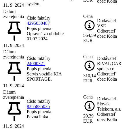
EUR
obec Kolta
systém.
11. 9. 2024
Dátum
Cena
zverejnenia
Číslo faktúry
Dodávateľ
4295030487
VSE
Popis plnenia
Odberateľ
Opravná za obdobie
564,59
obec Kolta
01.07.2024.
EUR
11. 9. 2024
Dátum
Cena
zverejnenia
Číslo faktúry
Dodávateľ
24000321
RIVAL CAR
Popis plnenia
spol. s r.o.
Servis vozidla KIA
Odberateľ
310,14
SPORTAGE.
obec Kolta
EUR
11. 9. 2024
Dátum
Cena
zverejnenia
Dodávateľ
Číslo faktúry
Slovak
8355885035
Telekom, a.s.
Popis plnenia
Odberateľ
20,39
Pevná linka.
obec Kolta
EUR
11. 9. 2024