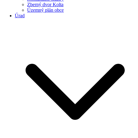
Zberný dvor Kolta
Územný plán obce
Úrad