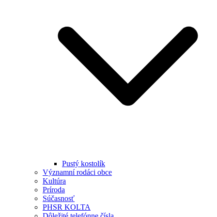
Pustý kostolík
Významní rodáci obce
Kultúra
Príroda
Súčasnosť
PHSR KOLTA
Dôležité telefónne čísla