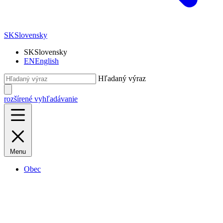
SK
Slovensky
SK
Slovensky
EN
English
Hľadaný výraz
rozšírené vyhľadávanie
Menu
Obec