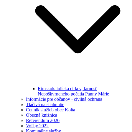
Rímskokatolícka cirkev, farnosť
Nepoškvrneného počatia Panny Márie
Informácie pre občanov - civilná ochrana
Tlačivá na stiahnutie
Cenník služieb obce Kolta
Obecná knižnica
Referendum 2026
Voľby 2022
Komunálne služby