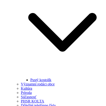
Pustý kostolík
Významní rodáci obce
Kultúra
Príroda
Súčasnosť
PHSR KOLTA
Dôležité telefónne čísla