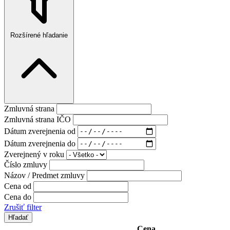
Rozšírené hľadanie
Zmluvná strana
Zmluvná strana IČO
Dátum zverejnenia od
Dátum zverejnenia do
Zverejnený v roku
Číslo zmluvy
Názov / Predmet zmluvy
Cena od
Cena do
Zrušiť filter
Cena