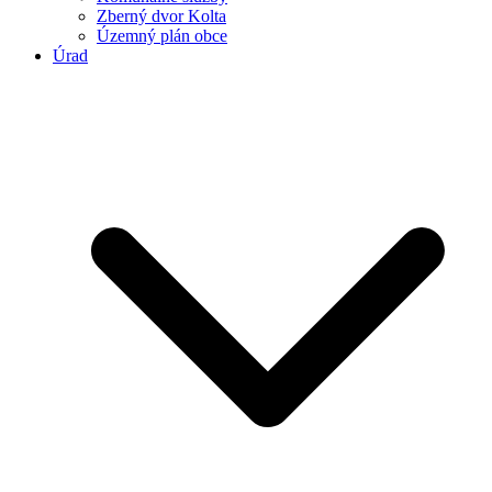
Zberný dvor Kolta
Územný plán obce
Úrad