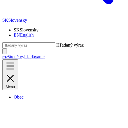
SK
Slovensky
SK
Slovensky
EN
English
Hľadaný výraz
rozšírené vyhľadávanie
Menu
Obec