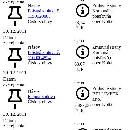
zverejnenia
Názov
Zmluvné strany
Poistná zmluva č.
Komunálna
1150020888
poisťovňa
Číslo zmluvy
obec Kolta
23,24
EUR
30. 12. 2011
Dátum
Cena
zverejnenia
Názov
Zmluvné strany
Poistná zmluva č.
Komunálna
1160004824
poisťovňa
Číslo zmluvy
obec Kolta
63,07
EUR
30. 12. 2011
Dátum
Cena
zverejnenia
Zmluvné strany
Názov
BELLIMPEX
Kúpna zmluva
s.r.o.
Číslo zmluvy
obec Kolta
2 388,00
EUR
30. 12. 2011
Dátum
Cena
zverejnenia