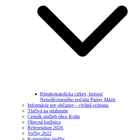
Rímskokatolícka cirkev, farnosť
Nepoškvrneného počatia Panny Márie
Informácie pre občanov - civilná ochrana
Tlačivá na stiahnutie
Cenník služieb obce Kolta
Obecná knižnica
Referendum 2026
Voľby 2022
Komunálne služby