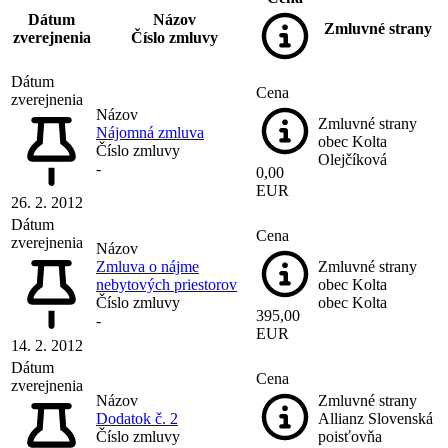
Dátum
Názov
Zmluvné strany
zverejnenia
Číslo zmluvy
Dátum
Cena
zverejnenia
Názov
Zmluvné strany
Nájomná zmluva
obec Kolta
Číslo zmluvy
Olejčíková
-
0,00
EUR
26. 2. 2012
Dátum
Cena
zverejnenia
Názov
Zmluva o nájme
Zmluvné strany
nebytových priestorov
obec Kolta
Číslo zmluvy
obec Kolta
395,00
-
EUR
14. 2. 2012
Dátum
Cena
zverejnenia
Názov
Zmluvné strany
Dodatok č. 2
Allianz Slovenská
Číslo zmluvy
poisťovňa