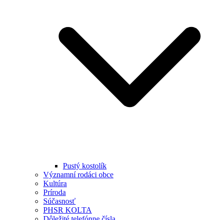
Pustý kostolík
Významní rodáci obce
Kultúra
Príroda
Súčasnosť
PHSR KOLTA
Dôležité telefónne čísla