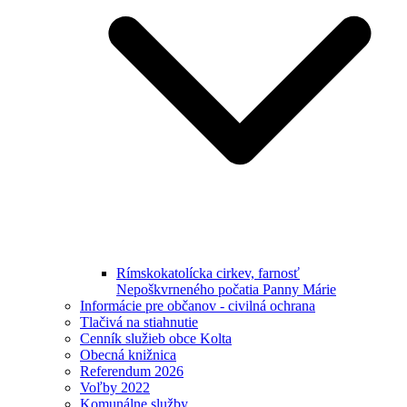
Rímskokatolícka cirkev, farnosť
Nepoškvrneného počatia Panny Márie
Informácie pre občanov - civilná ochrana
Tlačivá na stiahnutie
Cenník služieb obce Kolta
Obecná knižnica
Referendum 2026
Voľby 2022
Komunálne služby