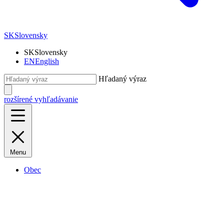
SK
Slovensky
SK
Slovensky
EN
English
Hľadaný výraz
rozšírené vyhľadávanie
Menu
Obec