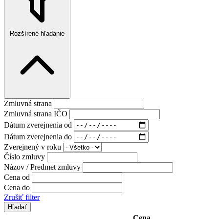
Rozšírené hľadanie
Zmluvná strana
Zmluvná strana IČO
Dátum zverejnenia od
Dátum zverejnenia do
Zverejnený v roku
Číslo zmluvy
Názov / Predmet zmluvy
Cena od
Cena do
Zrušiť filter
Cena