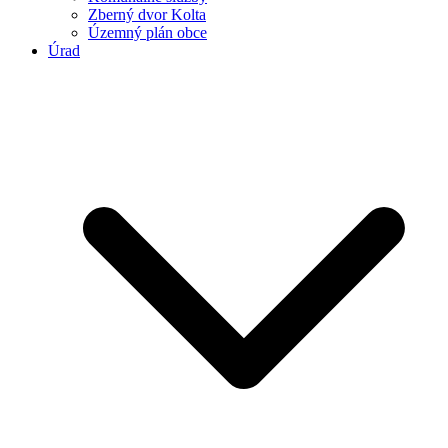
Zberný dvor Kolta
Územný plán obce
Úrad