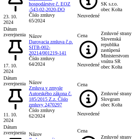
hospodárstve č. EOZ
SK s.r.o.
-543-02-2020-DO
obec Kolta
Číslo zmluvy
Neuvedené
23. 10.
65/2024
2024
Dátum
Zmluvné strany
zverejnenia
Cena
Názov
Slovenská
Darovacia zmluva č.p.
republika
SITB-002-
zastúpená
20214/001219-141
Ministerstvom
Číslo zmluvy
vnútra SR
64/2024
Neuvedené
17. 10.
obec Kolta
2024
Dátum
Názov
zverejnenia
Cena
Zmluva v zmysle
Autorského zákona č.
Zmluvné strany
185/2015 Z.z. Číslo
Slovgram
zmluvy 2470297
obec Kolta
Číslo zmluvy
Neuvedené
11. 10.
62/2024
2024
Dátum
Cena
zverejnenia
Názov
Zmluvné strany