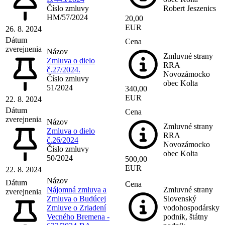
Číslo zmluvy
Robert Jeszenics
HM/57/2024
20,00
EUR
26. 8. 2024
Dátum
Cena
zverejnenia
Názov
Zmluvné strany
Zmluva o dielo
RRA
č.27/2024.
Novozámocko
Číslo zmluvy
obec Kolta
51/2024
340,00
EUR
22. 8. 2024
Dátum
Cena
zverejnenia
Názov
Zmluvné strany
Zmluva o dielo
RRA
č.26/2024
Novozámocko
Číslo zmluvy
obec Kolta
50/2024
500,00
EUR
22. 8. 2024
Názov
Dátum
Cena
Nájomná zmluva a
Zmluvné strany
zverejnenia
Zmluva o Budúcej
Slovenský
Zmluve o Zriadení
vodohospodársky
Vecného Bremena -
podnik, štátny