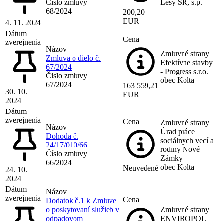
Číslo zmluvy
Lesy SR, š.p.
68/2024
200,20
EUR
4. 11. 2024
Dátum
Cena
zverejnenia
Názov
Zmluvné strany
Zmluva o dielo č.
Efektívne stavby
67/2024
- Progress s.r.o.
Číslo zmluvy
obec Kolta
67/2024
163 559,21
30. 10.
EUR
2024
Dátum
zverejnenia
Cena
Zmluvné strany
Názov
Úrad práce
Dohoda č.
sociálnych vecí a
24/17/010/66
rodiny Nové
Číslo zmluvy
Zámky
66/2024
obec Kolta
Neuvedené
24. 10.
2024
Dátum
Názov
zverejnenia
Cena
Dodatok č.1 k Zmluve
o poskytovaní služieb v
Zmluvné strany
odpadovom
ENVIROPOL