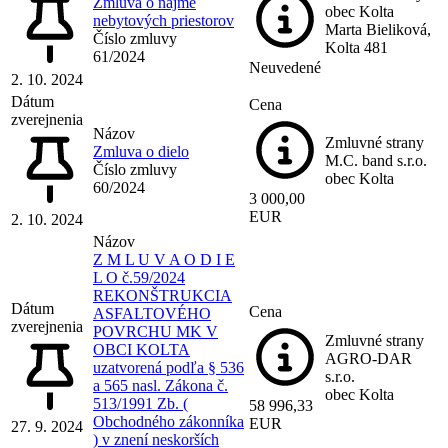
Zmluva o nájme
obec Kolta
nebytových priestorov
Marta Bieliková,
Číslo zmluvy
Kolta 481
61/2024
Neuvedené
2. 10. 2024
Dátum
Cena
zverejnenia
Názov
Zmluvné strany
Zmluva o dielo
M.C. band s.r.o.
Číslo zmluvy
obec Kolta
60/2024
3 000,00
EUR
2. 10. 2024
Názov
Z M L U V A O D I E
L O č.59/2024
REKONŠTRUKCIA
Dátum
Cena
ASFALTOVÉHO
zverejnenia
POVRCHU MK V
Zmluvné strany
OBCI KOLTA
AGRO-DAR
uzatvorená podľa § 536
s.r.o.
a 565 nasl. Zákona č.
obec Kolta
513/1991 Zb. (
58 996,33
Obchodného zákonníka
EUR
27. 9. 2024
) v znení neskorších