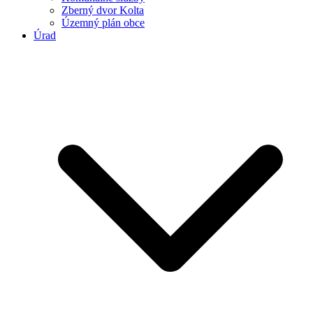
Zberný dvor Kolta
Územný plán obce
Úrad