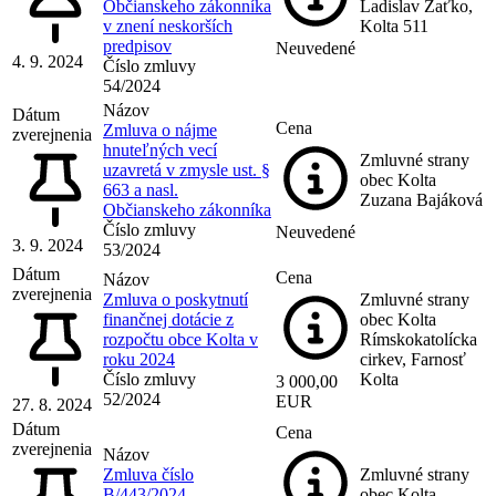
Občianskeho zákonníka
Ladislav Zaťko,
v znení neskorších
Kolta 511
predpisov
Neuvedené
4. 9. 2024
Číslo zmluvy
54/2024
Názov
Dátum
Cena
Zmluva o nájme
zverejnenia
hnuteľných vecí
Zmluvné strany
uzavretá v zmysle ust. §
obec Kolta
663 a nasl.
Zuzana Bajáková
Občianskeho zákonníka
Číslo zmluvy
Neuvedené
3. 9. 2024
53/2024
Dátum
Cena
Názov
zverejnenia
Zmluva o poskytnutí
Zmluvné strany
finančnej dotácie z
obec Kolta
rozpočtu obce Kolta v
Rímskokatolícka
roku 2024
cirkev, Farnosť
Číslo zmluvy
Kolta
3 000,00
52/2024
EUR
27. 8. 2024
Dátum
Cena
zverejnenia
Názov
Zmluva číslo
Zmluvné strany
B/443/2024
obec Kolta