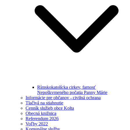
Rímskokatolícka cirkev, farnosť
Nepoškvrneného počatia Panny Márie
Informácie pre občanov - civilná ochrana
Tlačivá na stiahnutie
Cenník služieb obce Kolta
Obecná knižnica
Referendum 2026
Voľby 2022
Komunálne služby