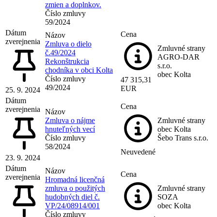
zmien a doplnkov.
Číslo zmluvy
59/2024
Dátum
Cena
Názov
zverejnenia
Zmluva o dielo
Zmluvné strany
č.49/2024
AGRO-DAR
Rekonštrukcia
s.r.o.
chodníka v obci Kolta
obec Kolta
Číslo zmluvy
47 315,31
49/2024
EUR
25. 9. 2024
Dátum
Cena
zverejnenia
Názov
Zmluva o nájme
Zmluvné strany
hnuteľných vecí
obec Kolta
Číslo zmluvy
Šebo Trans s.r.o.
58/2024
Neuvedené
23. 9. 2024
Dátum
Názov
Cena
zverejnenia
Hromadná licenčná
zmluva o použitých
Zmluvné strany
hudobných diel č.
SOZA
VP/24/08914/001
obec Kolta
Číslo zmluvy