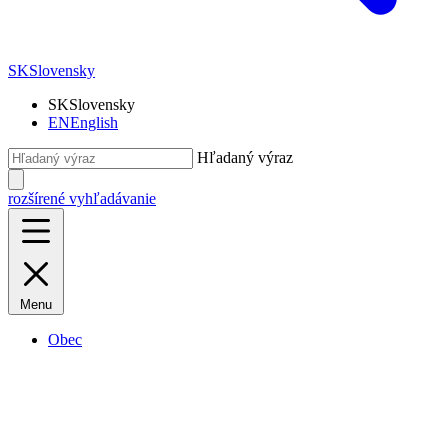
SK
Slovensky
SK
Slovensky
EN
English
Hľadaný výraz
rozšírené vyhľadávanie
Menu
Obec