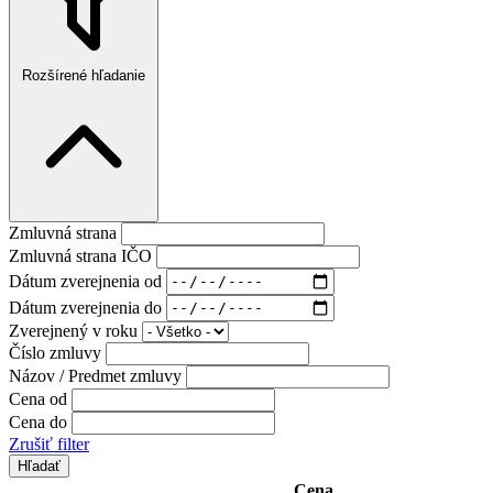
Rozšírené hľadanie
Zmluvná strana
Zmluvná strana IČO
Dátum zverejnenia od
Dátum zverejnenia do
Zverejnený v roku
Číslo zmluvy
Názov / Predmet zmluvy
Cena od
Cena do
Zrušiť filter
Cena