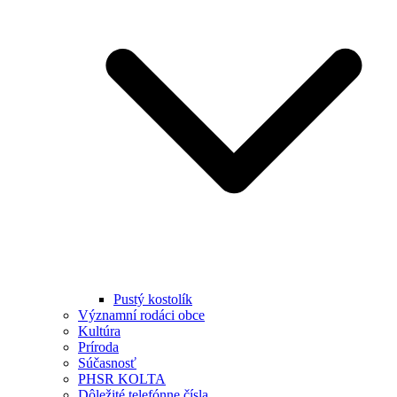
Pustý kostolík
Významní rodáci obce
Kultúra
Príroda
Súčasnosť
PHSR KOLTA
Dôležité telefónne čísla