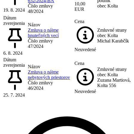
632/2024-BA
podnik
10,00
Číslo zmluvy
obec Kolta
EUR
19. 8. 2024
48/2024
Dátum
Cena
zverejnenia
Názov
Zmluva o nájme
Zmluvné strany
hnuteľných vecí
obec Kolta
Číslo zmluvy
Michal Karabčík
47/2024
Neuvedené
6. 8. 2024
Dátum
Cena
zverejnenia
Názov
Zmluvné strany
Zmluva o nájme
obec Kolta
nebytových priestorov
Zuzana Martiová,
Číslo zmluvy
Kolta 556
46/2024
Neuvedené
25. 7. 2024