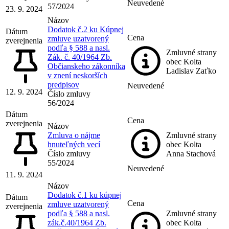
Neuvedené
57/2024
23. 9. 2024
Názov
Dodatok č.2 ku Kúpnej
Dátum
Cena
zmluve uzatvorený
zverejnenia
podľa § 588 a nasl.
Zmluvné strany
Zák. č. 40/1964 Zb.
obec Kolta
Občianskeho zákonníka
Ladislav Zaťko
v znení neskorších
predpisov
Neuvedené
12. 9. 2024
Číslo zmluvy
56/2024
Dátum
Cena
zverejnenia
Názov
Zmluva o nájme
Zmluvné strany
hnuteľných vecí
obec Kolta
Číslo zmluvy
Anna Stachová
55/2024
Neuvedené
11. 9. 2024
Názov
Dodatok č.1 ku kúpnej
Dátum
Cena
zmluve uzatvorený
zverejnenia
podľa § 588 a nasl.
Zmluvné strany
zák.č.40/1964 Zb.
obec Kolta