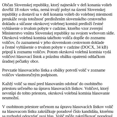
Občan Slovenskej republiky, ktorý najneskôr v deň konania volieb
dovŕšil 18 rokov veku, nemá trvalý pobyt na území Slovenskej
republiky a dostavil sa v deň konania volieb do volebnej miestnosti
preukáže svoju totožnosť predložením slovenského cestovného
dokladu a súčasne okrskovej volebnej komisii predloží čestné
vyhlásenie o trvalom pobyte v cudzine, ktorého vzor zverejní
Ministerstvo vnútra Slovenskej republiky na svojom webovom sídle.
Okrsková volebná komisia takéhoto voliča dopíše do zoznamu
voličov, čo zaznamená v jeho slovenskom cestovnom doklade
a čestné vyhlásenie o trvalom pobyte v cudzine (DOCX, 34 kB)
pripojí k zoznamu voličov. Potom okrsková volebná komisia vydá
voličovi hlasovací lístok a prázdnu obálku opatrenú odtlačkom
úradnej pečiatky obce.
Prevzatie hlasovacieho lístka a obálky potvrdí volič v zozname
voličov vlastnoručným podpisom.
Každý volič sa musí pred hlasovaním odobrať do osobitného
priestoru určeného na úpravu hlasovacích lístkov. Voličovi, ktorý
nevstúpi do tohto priestoru, okrsková volebná komisia hlasovanie
neumožní.
V osobitnom priestore určenom na úpravu hlasovacích lístkov volič
na hlasovacom lístku zakrúžkuje poradové číslo kandidáta, ktorému
sa rozhodol odovzdať svoj hlas. Volič môže zakrúžkovať poradové