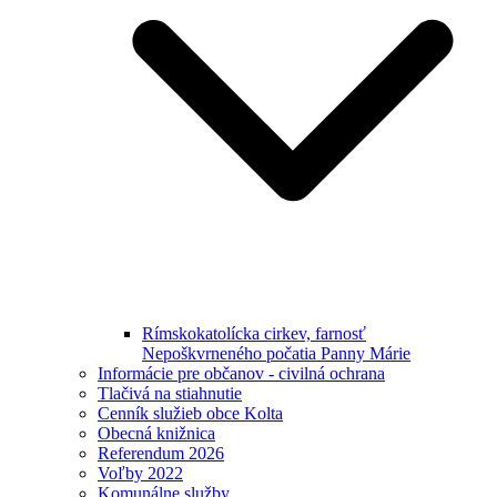
Rímskokatolícka cirkev, farnosť
Nepoškvrneného počatia Panny Márie
Informácie pre občanov - civilná ochrana
Tlačivá na stiahnutie
Cenník služieb obce Kolta
Obecná knižnica
Referendum 2026
Voľby 2022
Komunálne služby