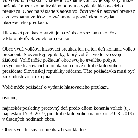
vo volebnom okrsku, v ktorého zozname voličov je zapísaný, môže
požiadať obec svojho trvalého pobytu o vydanie hlasovacieho
preukazu. Obec na základe žiadosti voličovi vydá hlasovací preukaz
a zo zoznamu voličov ho vyčiarkne s poznámkou o vydaní
hlasovacieho preukazu.
Hlasovací preukaz oprávňuje na zápis do zoznamu voličov
v ktoromkoľvek volebnom okrsku.
Obec vydá voličovi hlasovací preukaz len na ten deň konania volieb
prezidenta Slovenskej republiky, ktorý volič uviedol vo svojej
žiadosti. Volič môže požiadať obec svojho trvalého pobytu
o vydanie hlasovacieho preukazu na prvé i druhé kolo volieb
prezidenta Slovenskej republiky súčasne. Táto požiadavka musí byť
zo žiadosti voliča zrejmá.
Volič môže požiadať o vydanie hlasovacieho preukazu
osobne,
najneskôr posledný pracovný deň predo dňom konania volieb (t.j.
najneskôr 15. 3. 2019; pre druhé kolo volieb najneskôr 29. 3. 2019)
v úradných hodinách obce.
Obec vydá hlasovací preukaz bezodkladne.