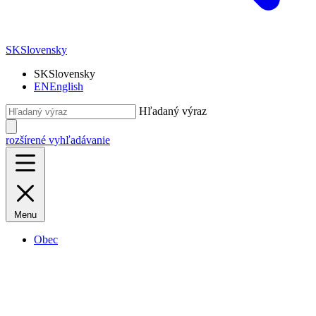
SK
Slovensky
SK
Slovensky
EN
English
Hľadaný výraz
rozšírené vyhľadávanie
Menu
Obec