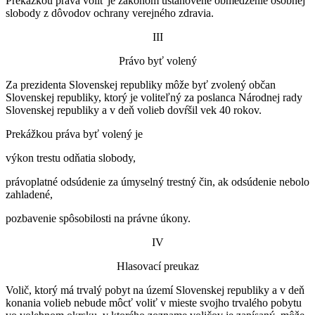
Prekážkou práva voliť je zákonom ustanovené obmedzenie osobnej
slobody z dôvodov ochrany verejného zdravia.
III
Právo byť volený
Za prezidenta Slovenskej republiky môže byť zvolený občan
Slovenskej republiky, ktorý je voliteľný za poslanca Národnej rady
Slovenskej republiky a v deň volieb dovŕšil vek 40 rokov.
Prekážkou práva byť volený je
výkon trestu odňatia slobody,
právoplatné odsúdenie za úmyselný trestný čin, ak odsúdenie nebolo
zahladené,
pozbavenie spôsobilosti na právne úkony.
IV
Hlasovací preukaz
Volič, ktorý má trvalý pobyt na území Slovenskej republiky a v deň
konania volieb nebude môcť voliť v mieste svojho trvalého pobytu