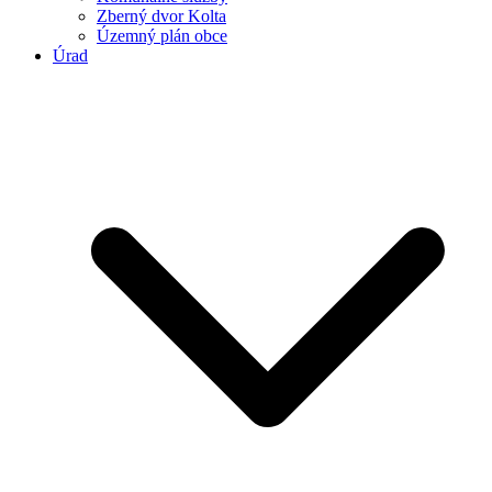
Zberný dvor Kolta
Územný plán obce
Úrad