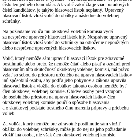
číslo len jedného kandidáta. Ak volič zakrúžkuje viac poradových
čísiel kandidátov, je takýto hlasovací lístok neplatný. Upravený
hlasovací lístok vloží volič do obálky a následne do volebnej
schránky.
Na požiadanie voliča mu okrsková volebná komisia vydá
za nesprávne upravený hlasovací lístok iný. Nesprávne upravený
hlasovací lístok vloží volič do schránky na odloženie nepoužitých
alebo nesprávne upravených hlasovacích lístkov.
Volič, ktorý nemôže sám upraviť hlasovací lístok pre zdravotné
postihnutie alebo preto, že nemôže čítať alebo písať a oznámi pred
hlasovaním túto skutočnosť okrskovej volebnej komisii, má právo
vziať so sebou do priestoru určeného na úpravu hlasovacích lístkov
inú spôsobilú osobu, aby podľa jeho pokynov a zákona upravila
hlasovací lístok a vložila do obálky; takouto osobou nemôže byť
člen okrskovej volebnej komisie. Obidve osoby pred vstupom
do osobitného priestoru na úpravu hlasovacích lístkov člen
okrskovej volebnej komisie poučí o spôsobe hlasovania
a o skutkovej podstate trestného činu marenia prípravy a priebehu
volieb.
Za voliča, ktorý nemôže pre zdravotné postihnutie sám vložiť
obálku do volebnej schránky, môže ju do nej na jeho požiadanie
vložiť iná osoba, nie však člen okrskovej volebnej komisie.