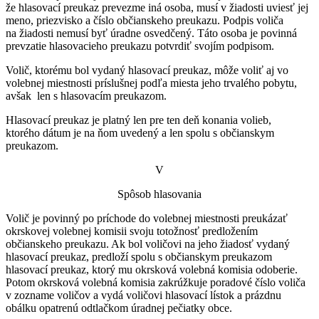
že hlasovací preukaz prevezme iná osoba, musí v žiadosti uviesť jej
meno, priezvisko a číslo občianskeho preukazu. Podpis voliča
na žiadosti nemusí byť úradne osvedčený. Táto osoba je povinná
prevzatie hlasovacieho preukazu potvrdiť svojím podpisom.
Volič, ktorému bol vydaný hlasovací preukaz, môže voliť aj vo
volebnej miestnosti príslušnej podľa miesta jeho trvalého pobytu,
avšak len s hlasovacím preukazom.
Hlasovací preukaz je platný len pre ten deň konania volieb,
ktorého dátum je na ňom uvedený a len spolu s občianskym
preukazom.
V
Spôsob hlasovania
Volič je povinný po príchode do volebnej miestnosti preukázať
okrskovej volebnej komisii svoju totožnosť predložením
občianskeho preukazu. Ak bol voličovi na jeho žiadosť vydaný
hlasovací preukaz, predloží spolu s občianskym preukazom
hlasovací preukaz, ktorý mu okrsková volebná komisia odoberie.
Potom okrsková volebná komisia zakrúžkuje poradové číslo voliča
v zozname voličov a vydá voličovi hlasovací lístok a prázdnu
obálku opatrenú odtlačkom úradnej pečiatky obce.