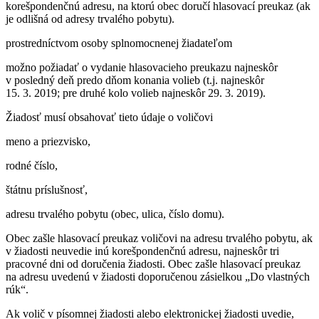
korešpondenčnú adresu, na ktorú obec doručí hlasovací preukaz (ak
je odlišná od adresy trvalého pobytu).
prostredníctvom osoby splnomocnenej žiadateľom
možno požiadať o vydanie hlasovacieho preukazu najneskôr
v posledný deň predo dňom konania volieb (t.j. najneskôr
15. 3. 2019; pre druhé kolo volieb najneskôr 29. 3. 2019).
Žiadosť musí obsahovať tieto údaje o voličovi
meno a priezvisko,
rodné číslo,
štátnu príslušnosť,
adresu trvalého pobytu (obec, ulica, číslo domu).
Obec zašle hlasovací preukaz voličovi na adresu trvalého pobytu, ak
v žiadosti neuvedie inú korešpondenčnú adresu, najneskôr tri
pracovné dni od doručenia žiadosti. Obec zašle hlasovací preukaz
na adresu uvedenú v žiadosti doporučenou zásielkou „Do vlastných
rúk“.
Ak volič v písomnej žiadosti alebo elektronickej žiadosti uvedie,