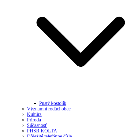
Pustý kostolík
Významní rodáci obce
Kultúra
Príroda
Súčasnosť
PHSR KOLTA
Dôležité telefónne čísla