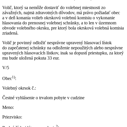
Volič, ktorý sa nemôže dostaviť do volebnej miestnosti zo
závažných, najmä zdravotných dôvodov, má právo požiadať obec
a v deň konania volieb okrskovú volebnú komisiu o vykonanie
hlasovania do prenosnej volebnej schránky, a to len v územnom
obvode volebného okrsku, pre ktorý bola okrsková volebná komisia
zriadená.
Volič je povinný odložiť nesprávne upravený hlasovací lístok
do zapečatenej schránky na odloženie nepoužitých alebo nesprávne
upravených hlasovacích lístkov, inak sa dopustí priestupku, za ktorý
mu bude uložená pokuta 33 eur.
V/5
1)
Obec
:
Volebný okrsok č.:
Čestné vyhlásenie o trvalom pobyte v cudzine
Meno:
Priezvisko:
2