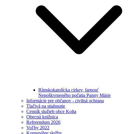
Rímskokatolícka cirkev, farnosť
Nepoškvrneného počatia Panny Márie
Informácie pre občanov - civilná ochrana
Tlačivá na stiahnutie
Cenník služieb obce Kolta
Obecná knižnica
Referendum 2026
Voľby 2022
Komunálne služby