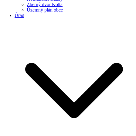
Zberný dvor Kolta
Územný plán obce
Úrad