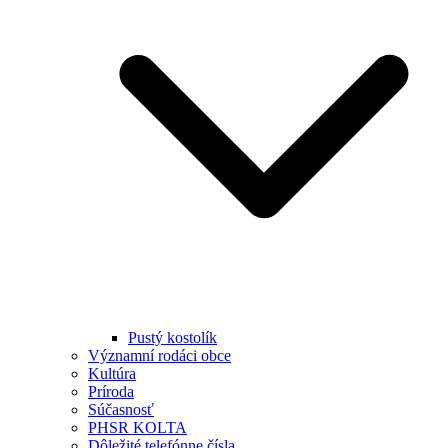
Pustý kostolík
Významní rodáci obce
Kultúra
Príroda
Súčasnosť
PHSR KOLTA
Dôležité telefónne čísla