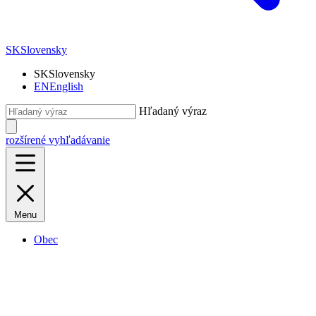
SK
Slovensky
SK
Slovensky
EN
English
Hľadaný výraz
rozšírené vyhľadávanie
Menu
Obec