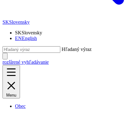
SK
Slovensky
SK
Slovensky
EN
English
Hľadaný výraz
rozšírené vyhľadávanie
Menu
Obec