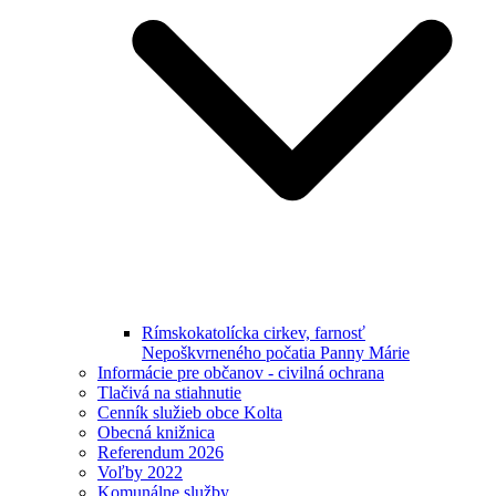
Rímskokatolícka cirkev, farnosť
Nepoškvrneného počatia Panny Márie
Informácie pre občanov - civilná ochrana
Tlačivá na stiahnutie
Cenník služieb obce Kolta
Obecná knižnica
Referendum 2026
Voľby 2022
Komunálne služby