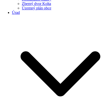
Zberný dvor Kolta
Územný plán obce
Úrad