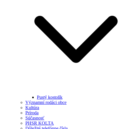
Pustý kostolík
Významní rodáci obce
Kultúra
Príroda
Súčasnosť
PHSR KOLTA
Dôležité telefónne čísla