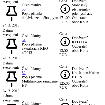
Cena
Dodávateľ
zverejnenia
Číslo faktúry
Slonesnký
50
plynárenský
Popis plnenia
priemysel a.s.
dodávka zemného plynu
171,00
Odberateľ
EUR
obec Kolta
24. 3. 2013
Dátum
Cena
zverejnenia
Číslo faktúry
Dodávateľ
51
KEO s.r.o
Popis plnenia
Odberateľ
aktualizácia KEO
13,50
obec Kolta
4/2013
EUR
24. 3. 2013
Dátum
Cena
zverejnenia
Číslo faktúry
Dodávateľ
52
Konštantín Kukan
Popis plnenia
ETON
Multifunkčné zariadenie
Odberateľ
125,00
HP
obec Kolta
EUR
24. 3. 2013
Dátum
Cena
zverejnenia
Dodávateľ
Číslo faktúry