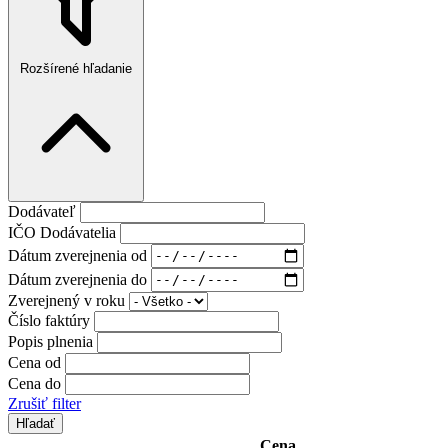
Rozšírené hľadanie
Dodávateľ
IČO Dodávatelia
Dátum zverejnenia od
Dátum zverejnenia do
Zverejnený v roku
Číslo faktúry
Popis plnenia
Cena od
Cena do
Zrušiť filter
Cena