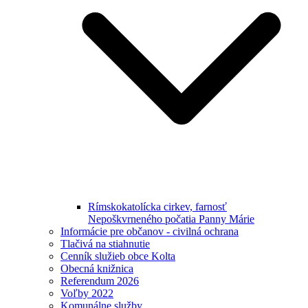
Rímskokatolícka cirkev, farnosť
Nepoškvrneného počatia Panny Márie
Informácie pre občanov - civilná ochrana
Tlačivá na stiahnutie
Cenník služieb obce Kolta
Obecná knižnica
Referendum 2026
Voľby 2022
Komunálne služby