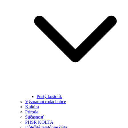
Pustý kostolík
Významní rodáci obce
Kultúra
Príroda
Súčasnosť
PHSR KOLTA
Dôležité telefónne čísla