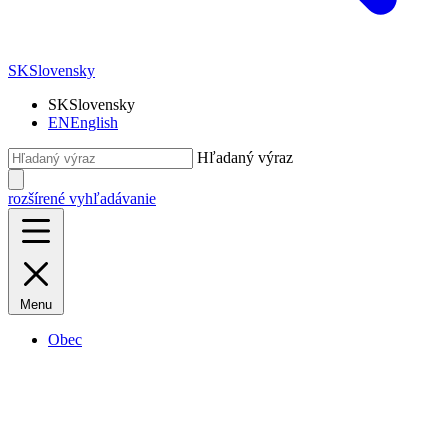
SK
Slovensky
SK
Slovensky
EN
English
Hľadaný výraz
rozšírené vyhľadávanie
Menu
Obec