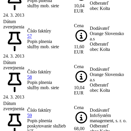
Popis plnenia
Odberateľ
služby mob. siete
10,04
obec Kolta
EUR
24. 3. 2013
Dátum
Cena
zverejnenia
Dodávateľ
Číslo faktúry
Orange Slovensko
57
a.s
Popis plnenia
Odberateľ
služby mob. siete
11,60
obec Kolta
EUR
24. 3. 2013
Dátum
Cena
zverejnenia
Dodávateľ
Číslo faktúry
Orange Slovensko
58
a.s
Popis plnenia
Odberateľ
služby mob. siete
10,04
obec Kolta
EUR
24. 3. 2013
Dátum
Cena
zverejnenia
Číslo faktúry
Dodávateľ
59
InfoSystém
Popis plnenia
management, s. r. o.
poskytovanie služieb
Odberateľ
68,00