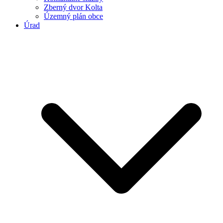
Zberný dvor Kolta
Územný plán obce
Úrad